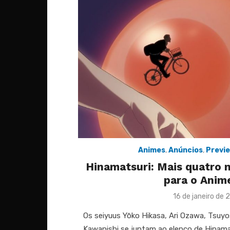
Animes
,
Anúncios
,
Previ
Hinamatsuri: Mais quatro
para o Anim
Posted
16 de janeiro de 
on
Os seiyuus Yōko Hikasa, Ari Ozawa, Tsuy
Kawanishi se juntam ao elenco de Hinamat