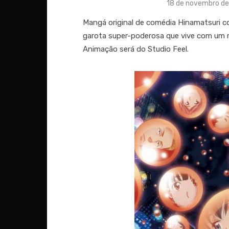
Posted
18 de novembro de
on
Mangá original de comédia Hinamatsuri co
garota super-poderosa que vive com um
Animação será do Studio Feel.