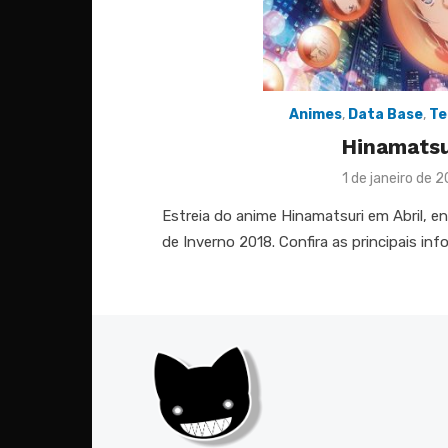
Animes
,
Data Base
,
Te
Hinamatsu
Posted
1 de janeiro de 
on
Estreia do anime Hinamatsuri em Abril, 
de Inverno 2018. Confira as principais in