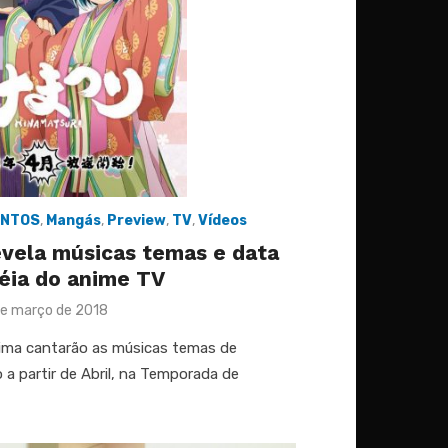
ENTOS
,
Mangás
,
Preview
,
TV
,
Vídeos
evela músicas temas e data
éia do anime TV
sted
de março de 2018
jima cantarão as músicas temas de
 a partir de Abril, na Temporada de