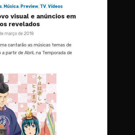
s
,
Música
,
Preview
,
TV
,
Vídeos
vo visual e anúncios em
os revelados
ted
de março de 2018
jima cantarão as músicas temas de
 a partir de Abril, na Temporada de