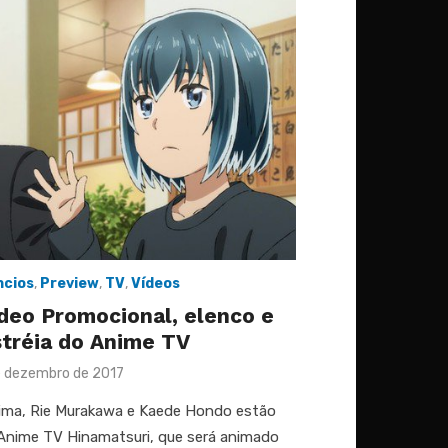
cios
,
Preview
,
TV
,
Vídeos
ídeo Promocional, elenco e
tréia do Anime TV
ed
 dezembro de 2017
jima, Rie Murakawa e Kaede Hondo estão
Anime TV Hinamatsuri, que será animado