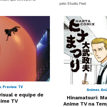
pelo Studio Feel.
s
,
Preview
,
TV
Animes
,
Anú
isual e equipe de
Hinamatsuri: M
nime TV
Anime TV na Tem