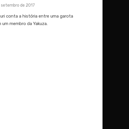
ed
e setembro de 2017
i conta a história entre uma garota
m um membro da Yakuza.