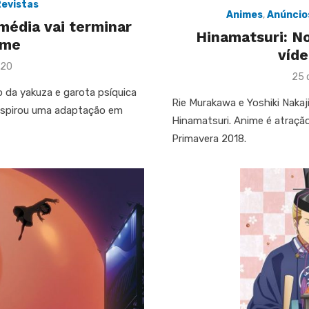
evistas
Animes
,
Anúncio
média vai terminar
Hinamatsuri: No
ume
víde
020
Pos
25 
on
da yakuza e garota psíquica
Rie Murakawa e Yoshiki Naka
nspirou uma adaptação em
Hinamatsuri. Anime é atração
Primavera 2018.