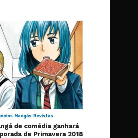
ncios
,
Mangás
,
Revistas
angá de comédia ganhará
porada de Primavera 2018