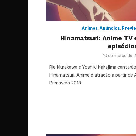
Animes
,
Anúncios
,
Previ
Hinamatsuri: Anime TV é
episódio
Posted
10 de março de 
on
Rie Murakawa e Yoshiki Nakajima cantarã
Hinamatsuri. Anime é atração a partir de 
Primavera 2018.