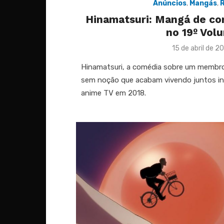
Anúncios
,
Mangás
,
R
Hinamatsuri: Mangá de co
no 19º Vol
Posted
15 de abril de 2
on
Hinamatsuri, a comédia sobre um membro 
sem noção que acabam vivendo juntos i
anime TV em 2018.