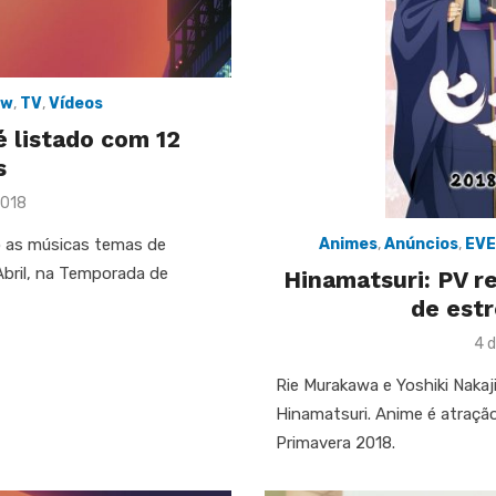
ew
,
TV
,
Vídeos
 listado com 12
s
2018
o as músicas temas de
Animes
,
Anúncios
,
EV
Abril, na Temporada de
Hinamatsuri: PV r
de estr
Po
4 
on
Rie Murakawa e Yoshiki Naka
Hinamatsuri. Anime é atração
Primavera 2018.