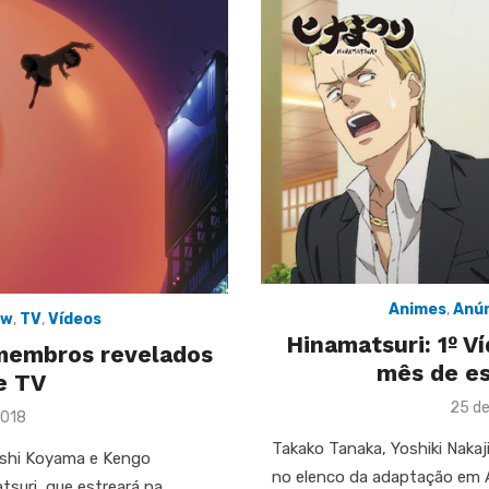
Animes
,
Anún
ew
,
TV
,
Vídeos
Hinamatsuri: 1º V
 membros revelados
mês de es
e TV
Post
25 de
2018
on
Takako Tanaka, Yoshiki Naka
oshi Koyama e Kengo
no elenco da adaptação em 
suri, que estreará na