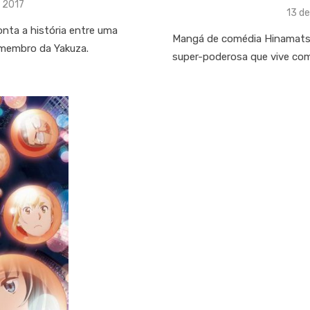
 2017
Post
13 d
on
nta a história entre uma
Mangá de comédia Hinamatsur
 membro da Yakuza.
super-poderosa que vive co