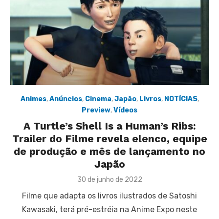
Animes
,
Anúncios
,
Cinema
,
Japão
,
Livros
,
NOTÍCIAS
,
Preview
,
Vídeos
A Turtle’s Shell Is a Human’s Ribs:
Trailer do Filme revela elenco, equipe
de produção e mês de lançamento no
Japão
Posted
30 de junho de 2022
on
Filme que adapta os livros ilustrados de Satoshi
Kawasaki, terá pré-estréia na Anime Expo neste