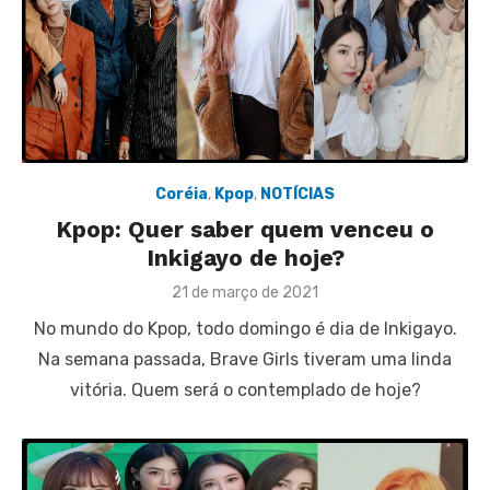
Coréia
,
Kpop
,
NOTÍCIAS
Kpop: Quer saber quem venceu o
Inkigayo de hoje?
Posted
21 de março de 2021
on
No mundo do Kpop, todo domingo é dia de Inkigayo.
Na semana passada, Brave Girls tiveram uma linda
vitória. Quem será o contemplado de hoje?