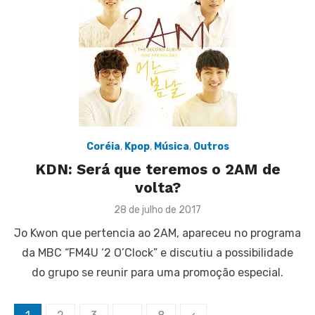
Coréia
,
Kpop
,
Música
,
Outros
KDN: Será que teremos o 2AM de
volta?
Posted
28 de julho de 2017
on
Jo Kwon que pertencia ao 2AM, apareceu no programa
da MBC “FM4U ‘2 O’Clock” e discutiu a possibilidade
do grupo se reunir para uma promoção especial.
Paginação