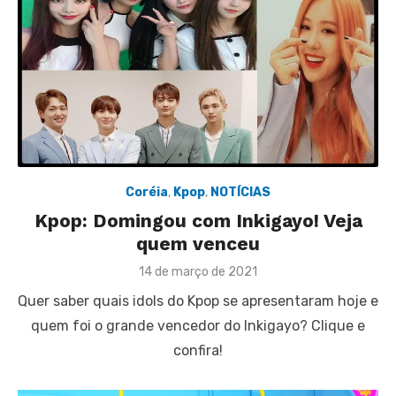
Coréia
,
Kpop
,
NOTÍCIAS
Kpop: Domingou com Inkigayo! Veja
quem venceu
Posted
14 de março de 2021
on
Quer saber quais idols do Kpop se apresentaram hoje e
quem foi o grande vencedor do Inkigayo? Clique e
confira!