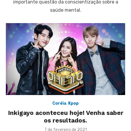
importante questão da conscientização sobre a
saúde mental.
Coréia
,
Kpop
Inkigayo aconteceu hoje! Venha saber
os resultados.
Posted
7 de fevereiro de 2021