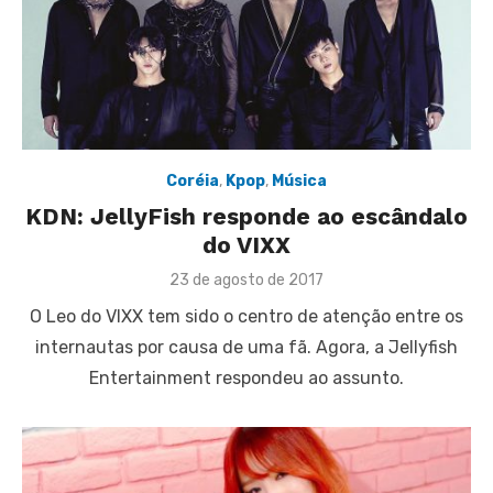
Coréia
,
Kpop
,
Música
KDN: JellyFish responde ao escândalo
do VIXX
Posted
23 de agosto de 2017
on
O Leo do VIXX tem sido o centro de atenção entre os
internautas por causa de uma fã. Agora, a Jellyfish
Entertainment respondeu ao assunto.