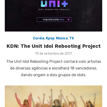
Coréia
,
Kpop
,
Música
,
TV
KDN: The Unit Idol Rebooting Project
Posted
19 de setembro de 2017
on
The Unit Idol Rebooting Project contará com artistas
de diversas agências e escolherá 18 vencedores,
dando origem a dois grupos de idols.