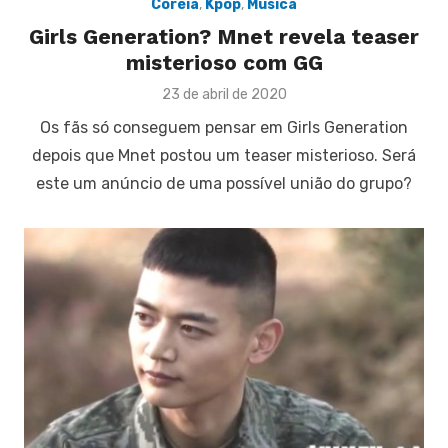
Coréia
,
Kpop
,
Música
Girls Generation? Mnet revela teaser
misterioso com GG
Posted
23 de abril de 2020
on
Os fãs só conseguem pensar em Girls Generation
depois que Mnet postou um teaser misterioso. Será
este um anúncio de uma possível união do grupo?