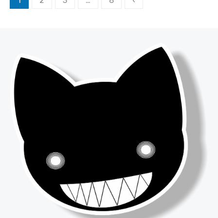
1
2
3
…
8
‹
de
posts