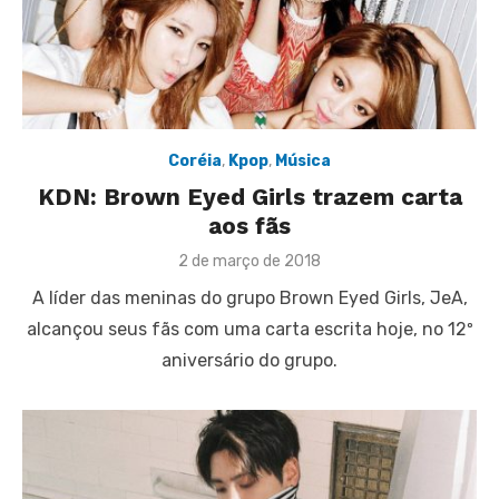
Coréia
,
Kpop
,
Música
KDN: Brown Eyed Girls trazem carta
aos fãs
Posted
2 de março de 2018
on
A líder das meninas do grupo Brown Eyed Girls, JeA,
alcançou seus fãs com uma carta escrita hoje, no 12º
aniversário do grupo.