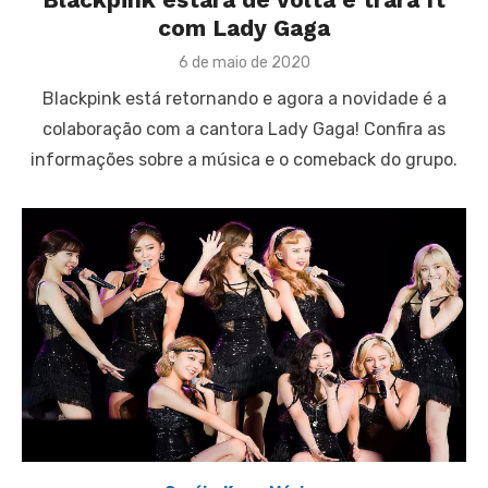
com Lady Gaga
Posted
6 de maio de 2020
on
Blackpink está retornando e agora a novidade é a
colaboração com a cantora Lady Gaga! Confira as
informações sobre a música e o comeback do grupo.