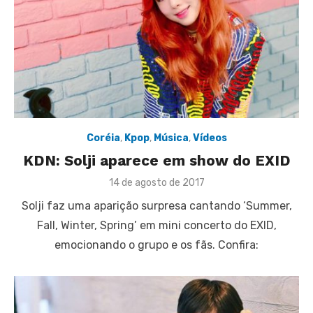
Coréia
,
Kpop
,
Música
,
Vídeos
KDN: Solji aparece em show do EXID
Posted
14 de agosto de 2017
on
Solji faz uma aparição surpresa cantando ‘Summer,
Fall, Winter, Spring’ em mini concerto do EXID,
emocionando o grupo e os fãs. Confira: