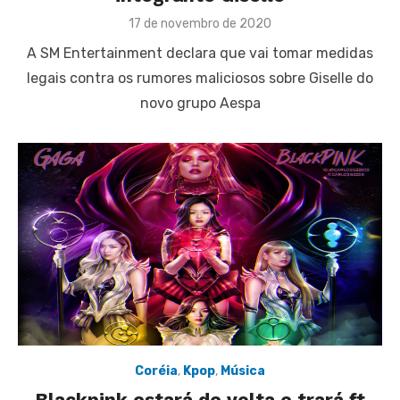
Posted
17 de novembro de 2020
on
A SM Entertainment declara que vai tomar medidas
legais contra os rumores maliciosos sobre Giselle do
novo grupo Aespa
Coréia
,
Kpop
,
Música
Blackpink estará de volta e trará ft