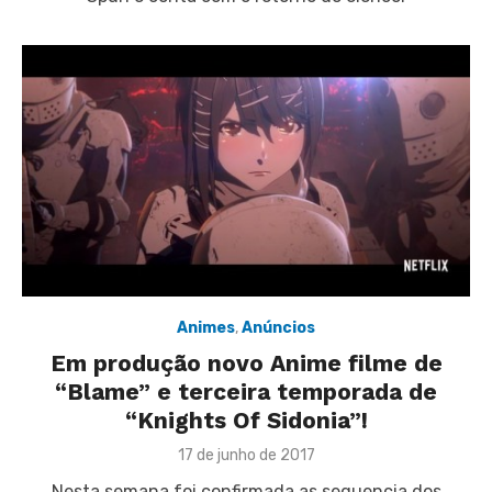
Animes
,
Anúncios
Em produção novo Anime filme de
“Blame” e terceira temporada de
“Knights Of Sidonia”!
Posted
17 de junho de 2017
on
Nesta semana foi confirmada as sequencia dos