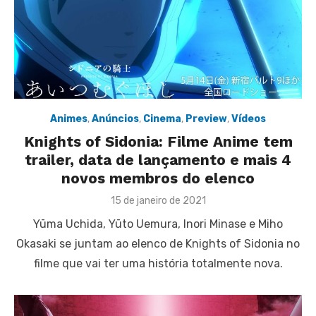
Animes
,
Anúncios
,
Cinema
,
Preview
,
Vídeos
Knights of Sidonia: Filme Anime tem
trailer, data de lançamento e mais 4
novos membros do elenco
Posted
15 de janeiro de 2021
on
Yūma Uchida, Yūto Uemura, Inori Minase e Miho
Okasaki se juntam ao elenco de Knights of Sidonia no
filme que vai ter uma história totalmente nova.