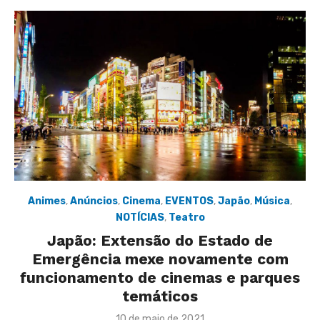
Animes
,
Anúncios
,
Cinema
,
EVENTOS
,
Japão
,
Música
,
NOTÍCIAS
,
Teatro
Japão: Extensão do Estado de
Emergência mexe novamente com
funcionamento de cinemas e parques
temáticos
Posted
10 de maio de 2021