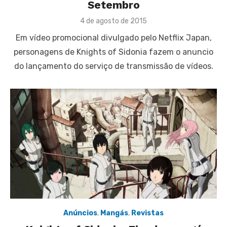
Setembro
Posted
4 de agosto de 2015
on
Em vídeo promocional divulgado pelo Netflix Japan,
personagens de Knights of Sidonia fazem o anuncio
do lançamento do serviço de transmissão de vídeos.
Anúncios
,
Mangás
,
Revistas