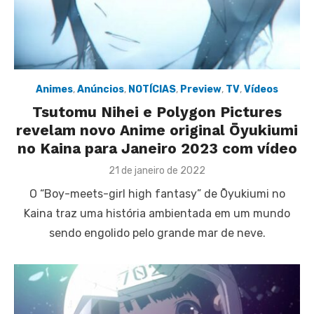
Animes
,
Anúncios
,
NOTÍCIAS
,
Preview
,
TV
,
Vídeos
Tsutomu Nihei e Polygon Pictures
revelam novo Anime original Ōyukiumi
no Kaina para Janeiro 2023 com vídeo
Posted
21 de janeiro de 2022
on
O “Boy-meets-girl high fantasy” de Ōyukiumi no
Kaina traz uma história ambientada em um mundo
sendo engolido pelo grande mar de neve.