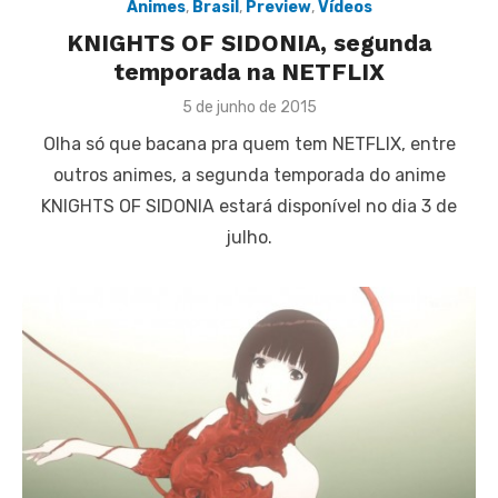
Animes
,
Brasil
,
Preview
,
Vídeos
KNIGHTS OF SIDONIA, segunda
temporada na NETFLIX
Posted
5 de junho de 2015
on
Olha só que bacana pra quem tem NETFLIX, entre
outros animes, a segunda temporada do anime
KNIGHTS OF SIDONIA estará disponível no dia 3 de
julho.