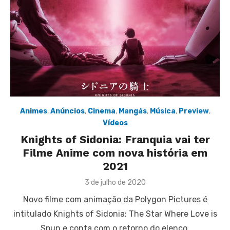
Animes
,
Anúncios
,
Cinema
,
Mangás
,
Música
,
Preview
,
Vídeos
Knights of Sidonia: Franquia vai ter
Filme Anime com nova história em
2021
Posted
3 de julho de 2020
on
Novo filme com animação da Polygon Pictures é
intitulado Knights of Sidonia: The Star Where Love is
Spun e conta com o retorno do elenco.