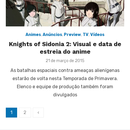
Animes
,
Anúncios
,
Preview
,
TV
,
Vídeos
Knights of Sidonia 2: Visual e data de
estreia do anime
Posted
21 de março de 2015
on
As batalhas espaciais contra ameaças alienígenas
estarão de volta nesta Temporada de Primavera.
Elenco e equipe de produção também foram
divulgados
Paginação
1
2
‹
de
posts