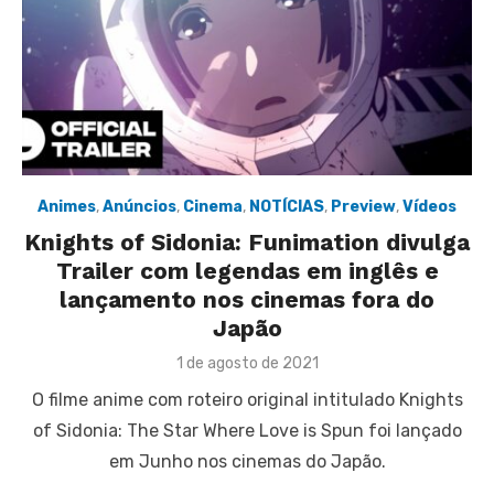
Animes
,
Anúncios
,
Cinema
,
NOTÍCIAS
,
Preview
,
Vídeos
Knights of Sidonia: Funimation divulga
Trailer com legendas em inglês e
lançamento nos cinemas fora do
Japão
Posted
1 de agosto de 2021
on
O filme anime com roteiro original intitulado Knights
of Sidonia: The Star Where Love is Spun foi lançado
em Junho nos cinemas do Japão.