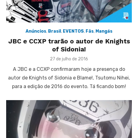
Anúncios
,
Brasil
,
EVENTOS
,
Fãs
,
Mangás
JBC e CCXP trarão o autor de Knights
of Sidonia!
Posted
27 de julho de 2016
on
A JBC e a CCXP confirmaram hoje a presença do
autor de Knights of Sidonia e Blame!, Tsutomu Nihei,
para a edição de 2016 do evento. Tá ficando bom!