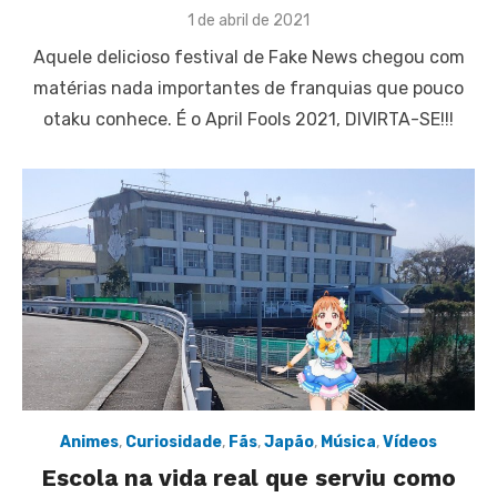
Posted
1 de abril de 2021
on
Aquele delicioso festival de Fake News chegou com
matérias nada importantes de franquias que pouco
otaku conhece. É o April Fools 2021, DIVIRTA-SE!!!
Animes
,
Curiosidade
,
Fãs
,
Japão
,
Música
,
Vídeos
Escola na vida real que serviu como