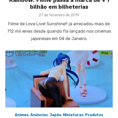
bilhão em bilheterias
Posted
27 de fevereiro de 2019
on
Filme de Love Live! Sunshine!! já arrecadou mais de
712 mil ienes desde quando foi lançado nos cinemas
japoneses em 04 de Janeiro.
Animes
,
Anúncios
,
Japão
,
Miniaturas
,
Produtos