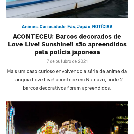
Animes
,
Curiosidade
,
Fãs
,
Japão
,
NOTÍCIAS
ACONTECEU: Barcos decorados de
Love Live! Sunshine!! são apreendidos
pela polícia japonesa
Posted
7 de outubro de 2021
on
Mais um caso curioso envolvendo a série de anime da
franquia Love Live! acontece em Numazu, onde 2
barcos decorativos foram apreendidos.