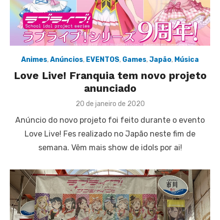
Animes
,
Anúncios
,
EVENTOS
,
Games
,
Japão
,
Música
Love Live! Franquia tem novo projeto
anunciado
Posted
20 de janeiro de 2020
on
Anúncio do novo projeto foi feito durante o evento
Love Live! Fes realizado no Japão neste fim de
semana. Vêm mais show de idols por ai!