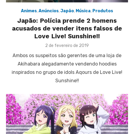
Animes
,
Anúncios
,
Japão
,
Música
,
Produtos
Japão: Polícia prende 2 homens
acusados de vender itens falsos de
Love Live! Sunshine!!
Posted
2 de fevereiro de 2019
on
Ambos os suspeitos são gerentes de uma loja de
Akihabara alegadamente vendendo hoodies
inspirados no grupo de idols Aqours de Love Live!
Sunshine!!