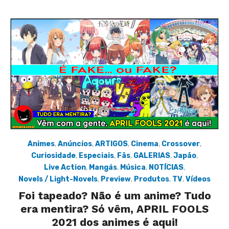
Animes
,
Anúncios
,
ARTIGOS
,
Cinema
,
Crossover
,
Curiosidade
,
Especiais
,
Fãs
,
GALERIAS
,
Japão
,
Live Action
,
Mangás
,
Música
,
NOTÍCIAS
,
Novels / Light-Novels
,
Preview
,
Produtos
,
TV
,
Vídeos
Foi tapeado? Não é um anime? Tudo
era mentira? Só vêm, APRIL FOOLS
2021 dos animes é aqui!