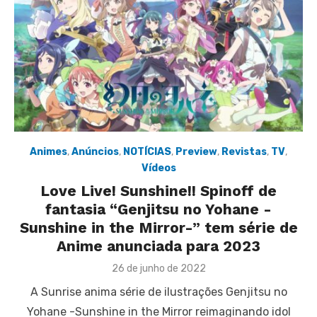
Animes
,
Anúncios
,
NOTÍCIAS
,
Preview
,
Revistas
,
TV
,
Vídeos
Love Live! Sunshine!! Spinoff de
fantasia “Genjitsu no Yohane -
Sunshine in the Mirror-” tem série de
Anime anunciada para 2023
Posted
26 de junho de 2022
on
A Sunrise anima série de ilustrações Genjitsu no
Yohane -Sunshine in the Mirror reimaginando idol