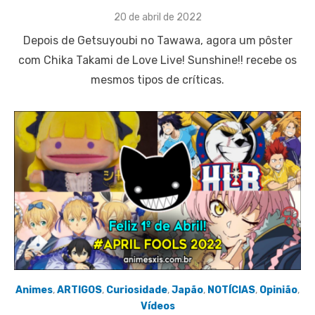
Posted
20 de abril de 2022
on
Depois de Getsuyoubi no Tawawa, agora um pôster
com Chika Takami de Love Live! Sunshine!! recebe os
mesmos tipos de críticas.
Animes
,
ARTIGOS
,
Curiosidade
,
Japão
,
NOTÍCIAS
,
Opinião
,
Vídeos