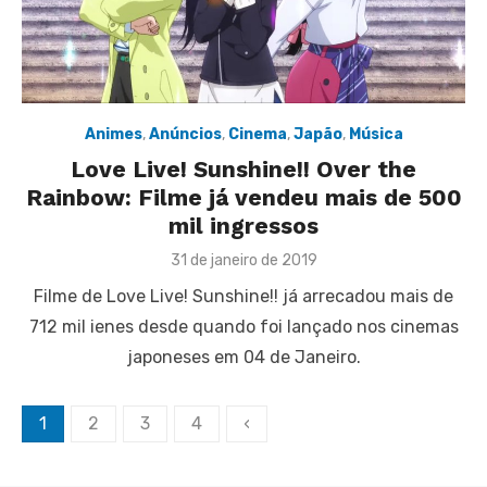
Animes
,
Anúncios
,
Cinema
,
Japão
,
Música
Love Live! Sunshine!! Over the
Rainbow: Filme já vendeu mais de 500
mil ingressos
Posted
31 de janeiro de 2019
on
Filme de Love Live! Sunshine!! já arrecadou mais de
712 mil ienes desde quando foi lançado nos cinemas
japoneses em 04 de Janeiro.
Paginação
1
2
3
4
‹
de
posts