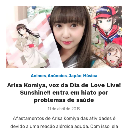
Animes
,
Anúncios
,
Japão
,
Música
Arisa Komiya, voz da Dia de Love Live!
Sunshine!! entra em hiato por
problemas de saúde
Posted
11 de abril de 2019
on
Afastamentos de Arisa Komiya das atividades é
devido a uma reação alérgica aguda. Com isso, ela