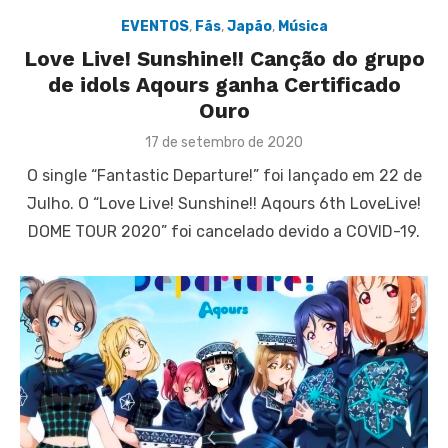
EVENTOS
,
Fãs
,
Japão
,
Música
Love Live! Sunshine!! Canção do grupo
de idols Aqours ganha Certificado
Ouro
Posted
17 de setembro de 2020
on
O single “Fantastic Departure!” foi lançado em 22 de
Julho. O “Love Live! Sunshine!! Aqours 6th LoveLive!
DOME TOUR 2020” foi cancelado devido a COVID-19.