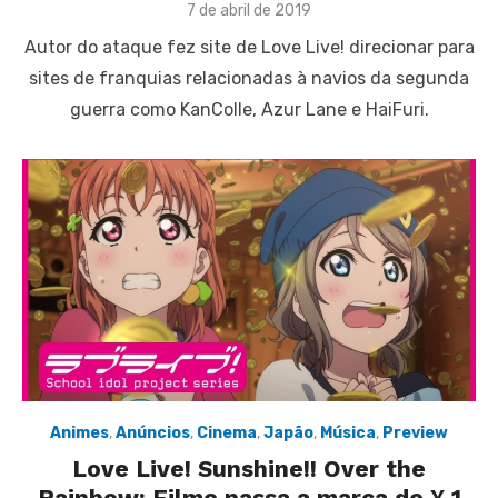
Posted
7 de abril de 2019
on
Autor do ataque fez site de Love Live! direcionar para
sites de franquias relacionadas à navios da segunda
guerra como KanColle, Azur Lane e HaiFuri.
Animes
,
Anúncios
,
Cinema
,
Japão
,
Música
,
Preview
Love Live! Sunshine!! Over the
Rainbow: Filme passa a marca de ¥ 1