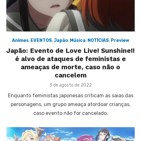
Animes
,
EVENTOS
,
Japão
,
Música
,
NOTÍCIAS
,
Preview
Japão: Evento de Love Live! Sunshine!!
é alvo de ataques de feministas e
ameaças de morte, caso não o
cancelem
Posted
3 de agosto de 2022
on
Enquanto feministas japonesas criticam as saias das
personagens, um grupo ameaça atordoar crianças,
caso evento não for cancelado.