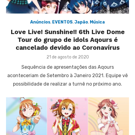
Anúncios
,
EVENTOS
,
Japão
,
Música
Love Live! Sunshine!! 6th Live Dome
Tour do grupo de idols Aqours é
cancelado devido ao Coronavírus
Posted
21 de agosto de 2020
on
Sequência de apresentações das Aqours
aconteceriam de Setembro à Janeiro 2021. Equipe vê
possibilidade de realizar a turnê no próximo ano.