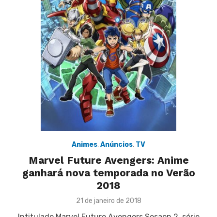
Animes
,
Anúncios
,
TV
Marvel Future Avengers: Anime
ganhará nova temporada no Verão
2018
Posted
21 de janeiro de 2018
on
Intitulado Marvel Future Avengers Sesaon 2, série