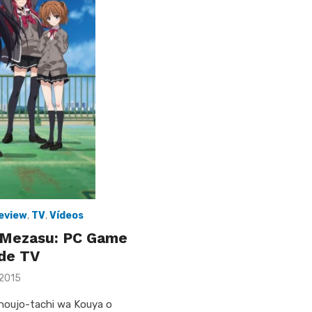
eview
,
TV
,
Vídeos
 Mezasu: PC Game
de TV
 2015
houjo-tachi wa Kouya o