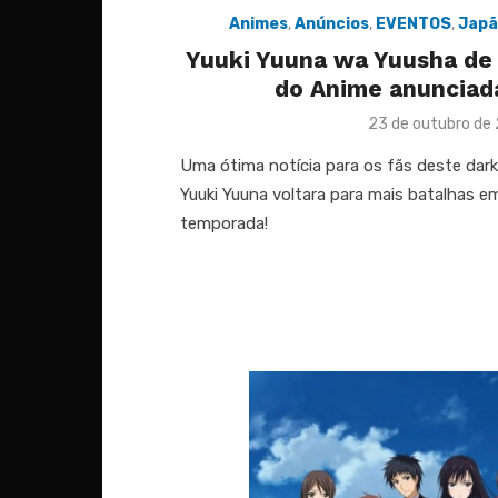
Animes
,
Anúncios
,
EVENTOS
,
Japã
Yuuki Yuuna wa Yuusha de
do Anime anunciad
Posted
23 de outubro de
on
Uma ótima notícia para os fãs deste dar
Yuuki Yuuna voltara para mais batalhas
temporada!