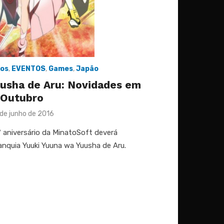
os
,
EVENTOS
,
Games
,
Japão
usha de Aru: Novidades em
Outubro
sted
de junho de 2016
aniversário da MinatoSoft deverá
anquia Yuuki Yuuna wa Yuusha de Aru.