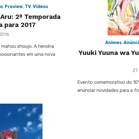
o
,
Preview
,
TV
,
Vídeos
 Aru: 2ª Temporada
a para 2017
 2016
Animes
,
Anúnci
k mahou shoujo. A heroína
Yuuki Yuuna wa Yu
 emocionantes em uma nova
Po
27 
on
Evento comemorativo do 10º 
anunciar novidades para a fr