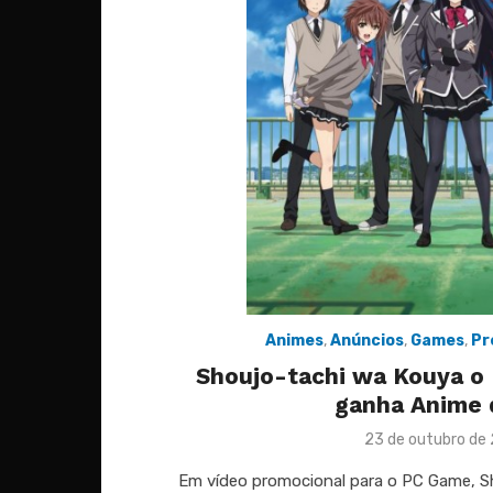
Animes
,
Anúncios
,
Games
,
Pr
Shoujo-tachi wa Kouya o
ganha Anime 
Posted
23 de outubro de
on
Em vídeo promocional para o PC Game, S