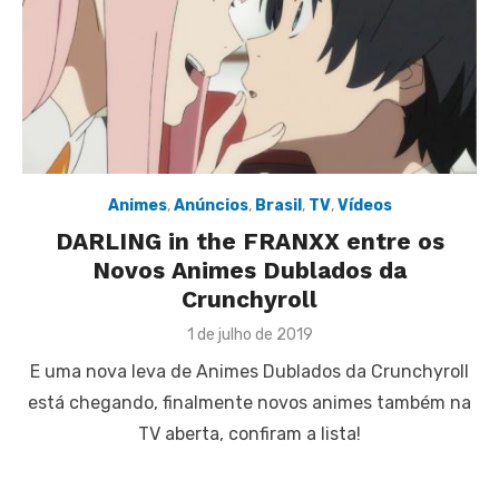
Animes
,
Anúncios
,
Brasil
,
TV
,
Vídeos
DARLING in the FRANXX entre os
Novos Animes Dublados da
Crunchyroll
Posted
1 de julho de 2019
on
E uma nova leva de Animes Dublados da Crunchyroll
está chegando, finalmente novos animes também na
TV aberta, confiram a lista!