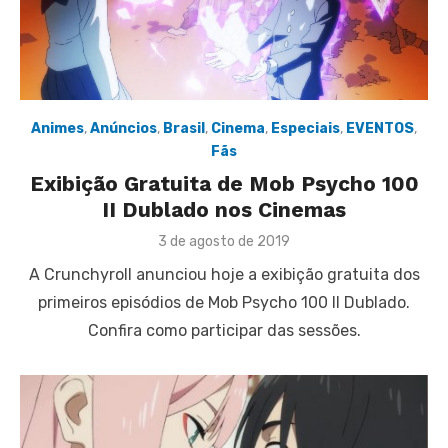
Animes
,
Anúncios
,
Brasil
,
Cinema
,
Especiais
,
EVENTOS
,
Fãs
Exibição Gratuita de Mob Psycho 100
II Dublado nos Cinemas
Posted
3 de agosto de 2019
on
A Crunchyroll anunciou hoje a exibição gratuita dos
primeiros episódios de Mob Psycho 100 II Dublado.
Confira como participar das sessões.