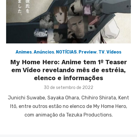
Animes
,
Anúncios
,
NOTÍCIAS
,
Preview
,
TV
,
Vídeos
My Home Hero: Anime tem 1º Teaser
em Vídeo revelando mês de estréia,
elenco e informações
Posted
30 de setembro de 2022
on
Junichi Suwabe, Sayaka Ohara, Chihiro Shirata, Kent
Itō, entre outros estão no elenco de My Home Hero,
com animação da Tezuka Productions.