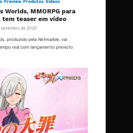
s
,
Preview
,
Produtos
,
Vídeos
oss Worlds, MMORPG para
 tem teaser em vídeo
ed
 setembro de 2020
ds, produzido pela Netmarble, vai
tempo real com lançamento previsto