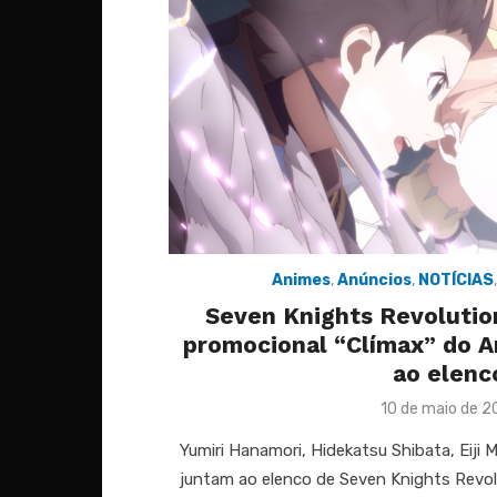
Animes
,
Anúncios
,
NOTÍCIAS
Seven Knights Revolutio
promocional “Clímax” do 
ao elenc
Posted
10 de maio de 2
on
Yumiri Hanamori, Hidekatsu Shibata, Eiji M
juntam ao elenco de Seven Knights Revol