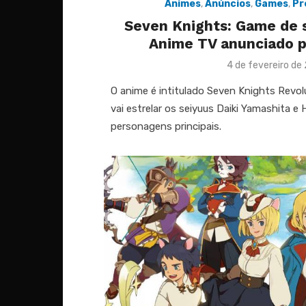
Animes
,
Anúncios
,
Games
,
Pr
Seven Knights: Game de
Anime TV anunciado p
Posted
4 de fevereiro de
on
O anime é intitulado Seven Knights Revol
vai estrelar os seiyuus Daiki Yamashita 
personagens principais.