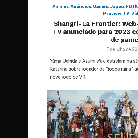
Animes
,
Anúncios
,
Games
,
Japão
,
NOTÍ
Preview
,
TV
,
Ví
Shangri-La Frontier: We
TV anunciado para 2023 c
de gam
Posted
7 de julho de 2
on
Yūma Uchida e Azumi Waki estrelam na sé
Katarina sobre jogador de “jogos ruins” 
novo jogo de VR.