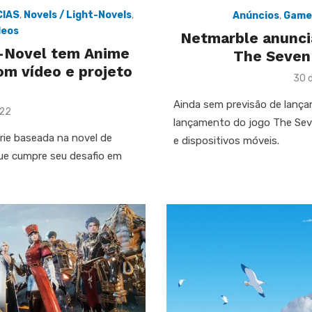
CIAS
,
Novels / Light-Novels
,
Anúncios
,
Game
deos
Netmarble anunci
b-Novel tem Anime
The Seven 
om vídeo e projeto
Pos
30 d
e
on
Ainda sem previsão de lança
022
lançamento do jogo The Seve
rie baseada na novel de
e dispositivos móveis.
que cumpre seu desafio em