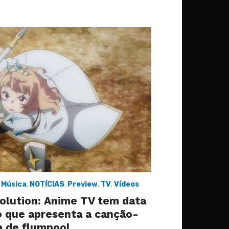
,
Música
,
NOTÍCIAS
,
Preview
,
TV
,
Vídeos
olution: Anime TV tem data
eo que apresenta a canção-
 de flumpool