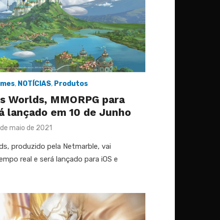
ames
,
NOTÍCIAS
,
Produtos
oss Worlds, MMORPG para
á lançado em 10 de Junho
sted
 de maio de 2021
ds, produzido pela Netmarble, vai
empo real e será lançado para iOS e