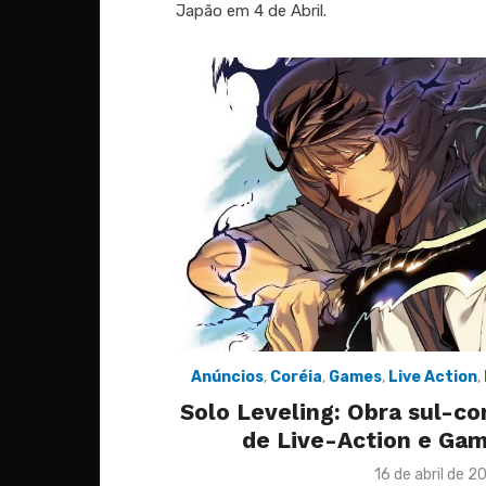
Japão em 4 de Abril.
Anúncios
,
Coréia
,
Games
,
Live Action
,
Solo Leveling: Obra sul-co
de Live-Action e Ga
Posted
16 de abril de 2