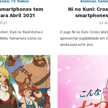
eview
,
TV
,
Vídeos
Anúncios
,
Game
 smartphones tem
Ni no Kuni: Cr
ara Abril 2021
smartphones
Post
 2021
22 de
on
ution: Eiyū no Keishōsha e
O jogo Ni no Kuni: Cross Worl
e Hibiku Yamamura como os
apresentar jogabilidade em 
ainda para este ano.