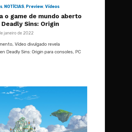
s
,
NOTÍCIAS
,
Preview
,
Vídeos
a o game de mundo aberto
Deadly Sins: Origin
ted
e janeiro de 2022
mento, Vídeo divulgado revela
n Deadly Sins: Origin para consoles, PC