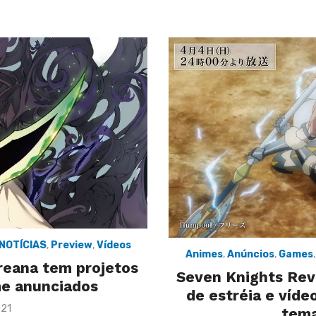
NOTÍCIAS
,
Preview
,
Vídeos
Animes
,
Anúncios
,
Games
reana tem projetos
Seven Knights Rev
me anunciados
de estréia e víd
021
tema