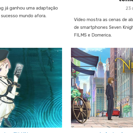
ing já ganhou uma adaptação
Pos
23 
on
sucesso mundo afora.
Vídeo mostra as cenas de a
de smartphones Seven Knigh
FILMS e Domerica.