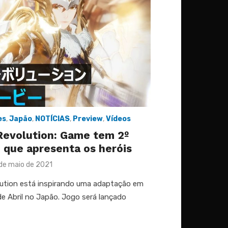
es
,
Japão
,
NOTÍCIAS
,
Preview
,
Vídeos
Revolution: Game tem 2º
 que apresenta os heróis
sted
de maio de 2021
ution está inspirando uma adaptação em
e Abril no Japão. Jogo será lançado