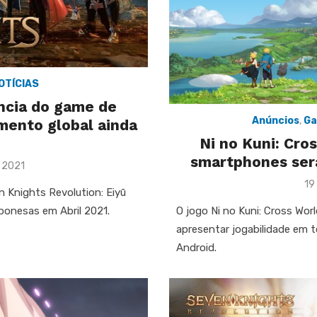
OTÍCIAS
ncia do game de
Anúncios
,
G
mento global ainda
Ni no Kuni: Cr
smartphones ser
 2021
Po
19
n Knights Revolution: Eiyū
on
O jogo Ni no Kuni: Cross Worl
ponesas em Abril 2021.
apresentar jogabilidade em t
Android.