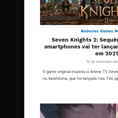
Anúncios
,
Games
,
N
Seven Knights 2: Sequê
smartphones vai ter lança
em 2021
Posted
16 de setembro de
on
O game original inspirou o Anime TV Seve
no Keishōsha, que foi lançado nas TVs ja