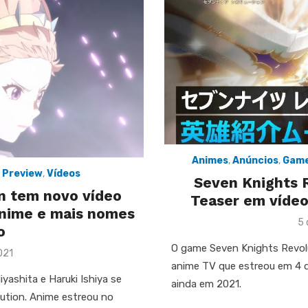
Animes
,
Anúncios
,
Gam
,
Preview
,
Vídeos
Seven Knights 
n tem novo vídeo
Teaser em vídeo
Anime e mais nomes
Po
5 
o
on
O game Seven Knights Revol
021
anime TV que estreou em 4 d
iyashita e Haruki Ishiya se
ainda em 2021.
ution. Anime estreou no