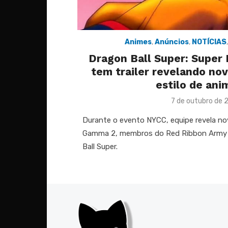
Animes
,
Anúncios
,
NOTÍCIAS
Dragon Ball Super: Super
tem trailer revelando no
estilo de an
Posted
7 de outubro de 
on
Durante o evento NYCC, equipe revela n
Gamma 2, membros do Red Ribbon Army p
Ball Super.