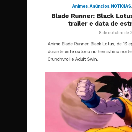
Animes
,
Anúncios
,
NOTÍCIAS
Blade Runner: Black Lotu
trailer e data de est
Posted
8 de outubro de 
on
Anime Blade Runner: Black Lotus, de 13 ep
durante este outono no hemisfério norte.
Crunchyroll e Adult Swin.