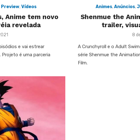
Animes
,
Anúncios
,
J
,
Preview
,
Vídeos
Shenmue the Anima
s, Anime tem novo
trailer, vis
réia revelada
Pos
8 d
2021
on
A Crunchyroll e o Adult Swi
isódios e vai estrear
série Shenmue the Animatio
 Projeto é uma parceria
Film.