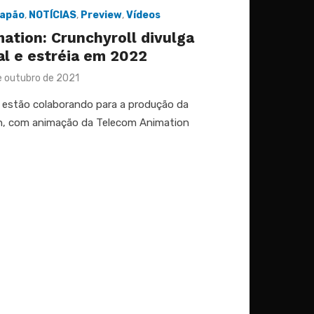
apão
,
NOTÍCIAS
,
Preview
,
Vídeos
tion: Crunchyroll divulga
ual e estréia em 2022
ted
e outubro de 2021
m estão colaborando para a produção da
n, com animação da Telecom Animation