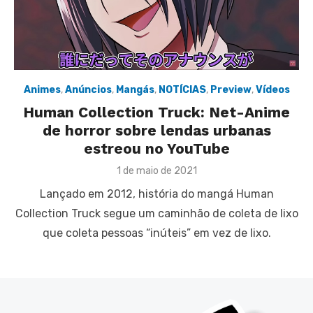
Animes
,
Anúncios
,
Mangás
,
NOTÍCIAS
,
Preview
,
Vídeos
Human Collection Truck: Net-Anime
de horror sobre lendas urbanas
estreou no YouTube
Posted
1 de maio de 2021
on
Lançado em 2012, história do mangá Human
Collection Truck segue um caminhão de coleta de lixo
que coleta pessoas “inúteis” em vez de lixo.