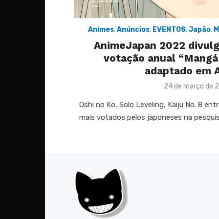
Animes
,
Anúncios
,
EVENTOS
,
Japão
,
M
AnimeJapan 2022 divulg
votação anual “Mangá
adaptado em 
Posted
24 de março de 
on
Oshi no Ko, Solo Leveling, Kaiju No. 8 ent
mais votados pelos japoneses na pesqui