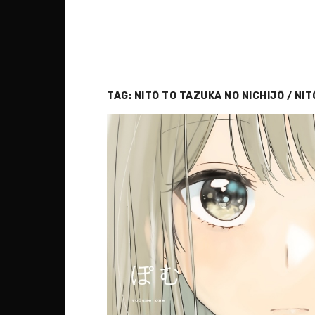
TAG:
NITŌ TO TAZUKA NO NICHIJŌ / NIT