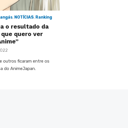
angás
,
NOTÍCIAS
,
Ranking
a o resultado da
 que quero ver
Anime”
2022
re outros ficaram entre os
sa do AnimeJapan.