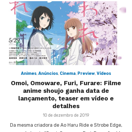
Animes
,
Anúncios
,
Cinema
,
Preview
,
Vídeos
Omoi, Omoware, Furi, Furare: Filme
anime shoujo ganha data de
lançamento, teaser em vídeo e
detalhes
Posted
10 de dezembro de 2019
on
Da mesma criadora de Ao Haru Ride e Strobe Edge,