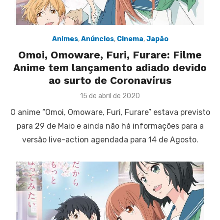
Animes
,
Anúncios
,
Cinema
,
Japão
Omoi, Omoware, Furi, Furare: Filme
Anime tem lançamento adiado devido
ao surto de Coronavírus
Posted
15 de abril de 2020
on
O anime “Omoi, Omoware, Furi, Furare” estava previsto
para 29 de Maio e ainda não há informações para a
versão live-action agendada para 14 de Agosto.