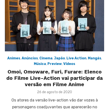
Animes
,
Anúncios
,
Cinema
,
Japão
,
Live Action
,
Mangás
,
Música
,
Preview
,
Vídeos
Omoi, Omoware, Furi, Furare: Elenco
do Filme Live-Action vai participar da
versão em Filme Anime
Posted
26 de agosto de 2020
on
Os atores da versão live-action vão dar vozes à
personagens coadjuvantes que aparecerão no