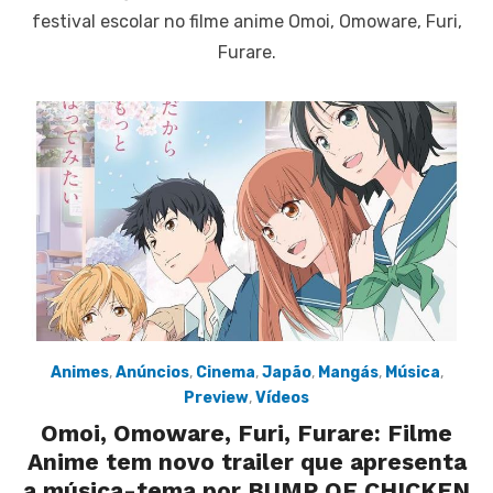
festival escolar no filme anime Omoi, Omoware, Furi,
Furare.
Animes
,
Anúncios
,
Cinema
,
Japão
,
Mangás
,
Música
,
Preview
,
Vídeos
Omoi, Omoware, Furi, Furare: Filme
Anime tem novo trailer que apresenta
a música-tema por BUMP OF CHICKEN