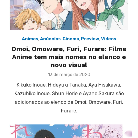
Animes
,
Anúncios
,
Cinema
,
Preview
,
Vídeos
Omoi, Omoware, Furi, Furare: Filme
Anime tem mais nomes no elenco e
novo visual
Posted
13 de março de 2020
on
Kikuko Inoue, Hideyuki Tanaka, Aya Hisakawa,
Kazuhiko Inoue, Shun Horie e Ayane Sakura são
adicionados ao elenco de Omoi, Omoware, Furi,
Furare.