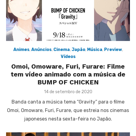
Animes
,
Anúncios
,
Cinema
,
Japão
,
Música
,
Preview
,
Vídeos
Omoi, Omoware, Furi, Furare: Filme
tem vídeo animado com a música de
BUMP OF CHICKEN
Posted
14 de setembro de 2020
on
Banda canta a música tema “Gravity” para o filme
Omoi, Omoware, Furi, Furare, que estreia nos cinemas
japoneses nesta sexta-feira no Japão.