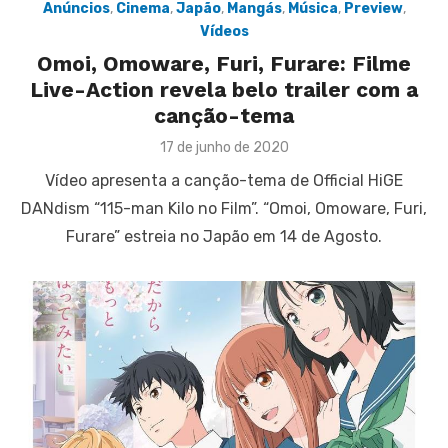
Anúncios
,
Cinema
,
Japão
,
Mangás
,
Música
,
Preview
,
Vídeos
Omoi, Omoware, Furi, Furare: Filme
Live-Action revela belo trailer com a
canção-tema
Posted
17 de junho de 2020
on
Vídeo apresenta a canção-tema de Official HiGE
DANdism “115-man Kilo no Film”. “Omoi, Omoware, Furi,
Furare” estreia no Japão em 14 de Agosto.