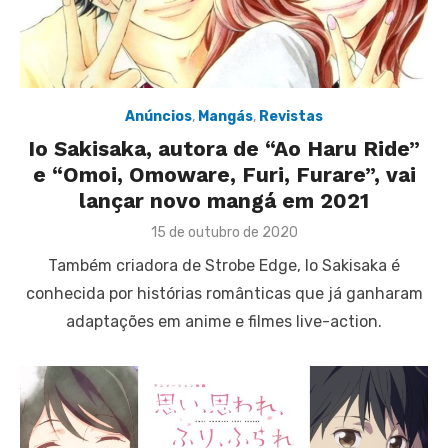
Anúncios
,
Mangás
,
Revistas
Io Sakisaka, autora de “Ao Haru Ride”
e “Omoi, Omoware, Furi, Furare”, vai
lançar novo mangá em 2021
Posted
15 de outubro de 2020
on
Também criadora de Strobe Edge, Io Sakisaka é
conhecida por histórias românticas que já ganharam
adaptações em anime e filmes live-action.