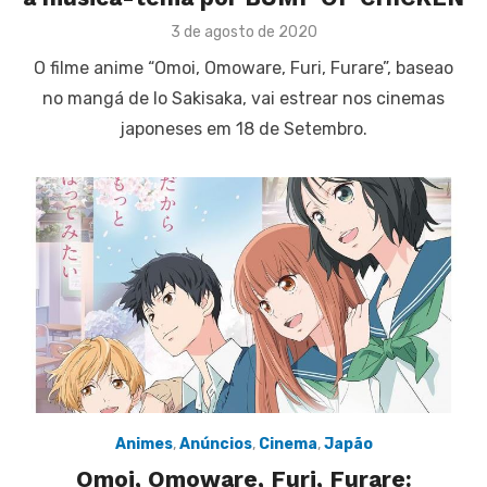
Posted
3 de agosto de 2020
on
O filme anime “Omoi, Omoware, Furi, Furare”, baseao
no mangá de Io Sakisaka, vai estrear nos cinemas
japoneses em 18 de Setembro.
Animes
,
Anúncios
,
Cinema
,
Japão
Omoi, Omoware, Furi, Furare: