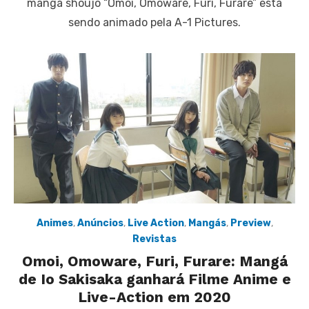
mangá shoujo “Omoi, Omoware, Furi, Furare” está
sendo animado pela A-1 Pictures.
Animes
,
Anúncios
,
Live Action
,
Mangás
,
Preview
,
Revistas
Omoi, Omoware, Furi, Furare: Mangá
de Io Sakisaka ganhará Filme Anime e
Live-Action em 2020