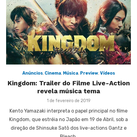
Anúncios
,
Cinema
,
Música
,
Preview
,
Vídeos
Kingdom: Trailer do Filme Live-Action
revela música tema
Posted
1 de fevereiro de 2019
on
Kento Yamazaki interpreta o papel principal no filme
Kingdom, que estréia no Japão em 19 de Abril, sob a
direção de Shinsuke Satō dos live-actions Gantz e
Bleach.