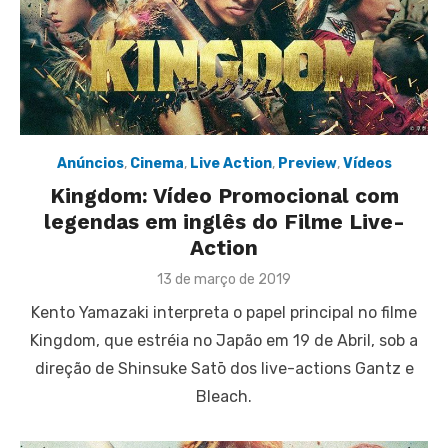
Anúncios
,
Cinema
,
Live Action
,
Preview
,
Vídeos
Kingdom: Vídeo Promocional com
legendas em inglês do Filme Live-
Action
Posted
13 de março de 2019
on
Kento Yamazaki interpreta o papel principal no filme
Kingdom, que estréia no Japão em 19 de Abril, sob a
direção de Shinsuke Satō dos live-actions Gantz e
Bleach.