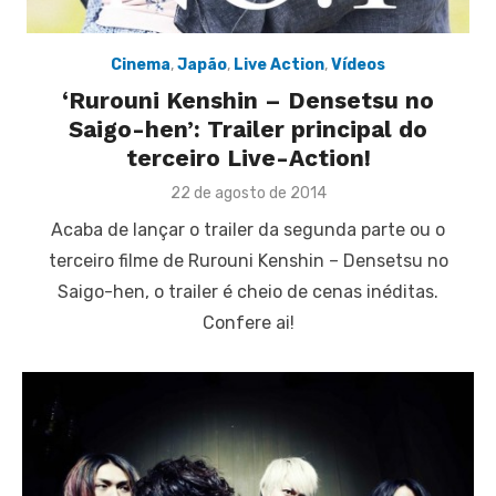
Cinema
,
Japão
,
Live Action
,
Vídeos
‘Rurouni Kenshin – Densetsu no
Saigo-hen’: Trailer principal do
terceiro Live-Action!
Posted
22 de agosto de 2014
on
Acaba de lançar o trailer da segunda parte ou o
terceiro filme de Rurouni Kenshin – Densetsu no
Saigo-hen, o trailer é cheio de cenas inéditas.
Confere ai!