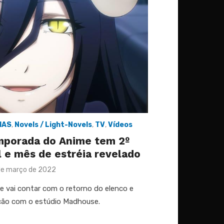
IAS
,
Novels / Light-Novels
,
TV
,
Vídeos
mporada do Anime tem 2º
 e mês de estréia revelado
ted
de março de 2022
me vai contar com o retorno do elenco e
ção com o estúdio Madhouse.