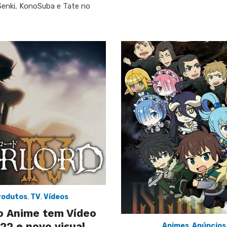
 Senki, KonoSuba e Tate no
rodutos
,
TV
,
Vídeos
o Anime tem Vídeo
22 e novo visual
Animes
,
Anúncios