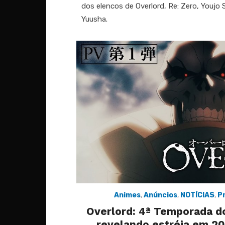
dos elencos de Overlord, Re: Zero, Youjo
Yuusha.
Animes
,
Anúncios
,
NOTÍCIAS
,
P
Overlord: 4ª Temporada d
revelando estréia em 20