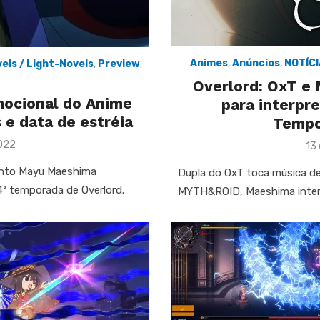
Animes
,
Anúncios
,
NOTÍC
els / Light-Novels
,
Preview
,
Overlord: OxT e
omocional do Anime
para interpr
e data de estréia
Tempo
2022
Po
13
on
anto Mayu Maeshima
Dupla do OxT toca música de
4ª temporada de Overlord.
MYTH&ROID, Maeshima interp