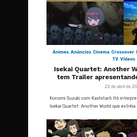
Animes
,
Anúncios
,
Cinema
,
Crossover
,
TV
,
Vídeos
Isekai Quartet: Another 
tem Trailer apresentan
Posted
22 de abril de 2
on
Konomi Suzuki com Kashitarō Itō interpre
Isekai Quartet: Another World que estréia