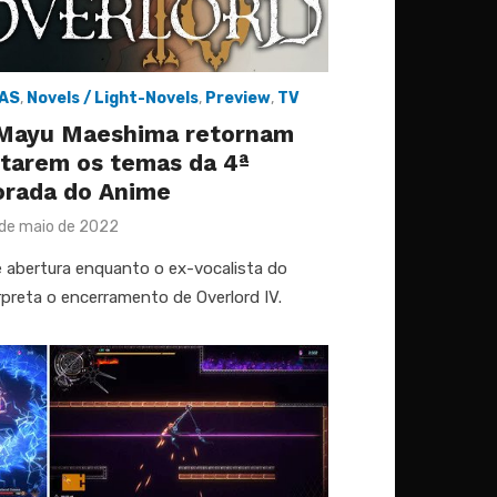
IAS
,
Novels / Light-Novels
,
Preview
,
TV
 Mayu Maeshima retornam
etarem os temas da 4ª
rada do Anime
sted
 de maio de 2022
 abertura enquanto o ex-vocalista do
reta o encerramento de Overlord IV.