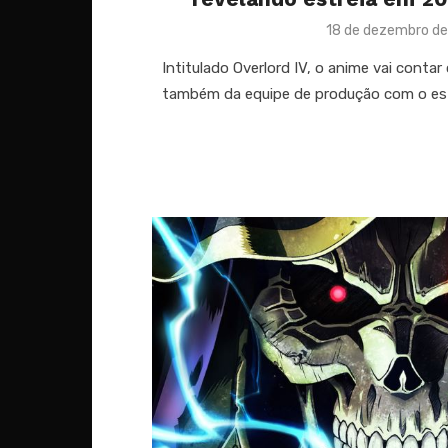
Posted
18 de dezembro de
on
Intitulado Overlord IV, o anime vai conta
também da equipe de produção com o es