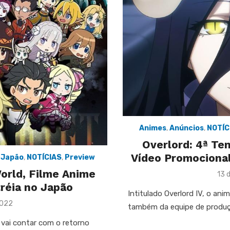
Animes
,
Anúncios
,
NOTÍC
Overlord: 4ª Te
Vídeo Promocional
,
Japão
,
NOTÍCIAS
,
Preview
World, Filme Anime
Pos
13 
on
tréia no Japão
Intitulado Overlord IV, o ani
2022
também da equipe de produ
 vai contar com o retorno