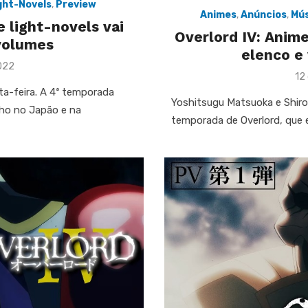
ight-Novels
,
Preview
Animes
,
Anúncios
,
Mús
e light-novels vai
Overlord IV: Anim
volumes
elenco e
2022
Po
12
on
ta-feira. A 4ª temporada
Yoshitsugu Matsuoka e Shiro
lho no Japão e na
temporada de Overlord, que 