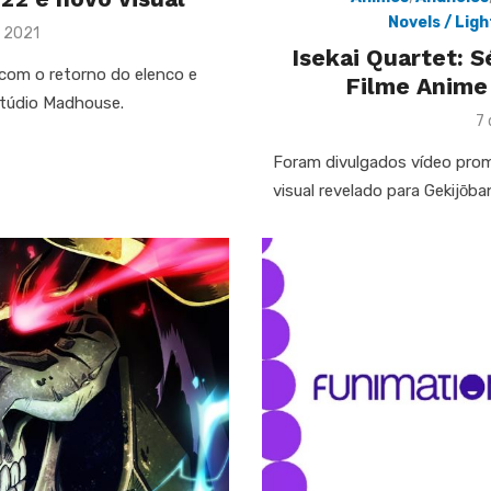
Novels / Lig
 2021
Isekai Quartet: 
r com o retorno do elenco e
Filme Anime
túdio Madhouse.
P
7 
o
Foram divulgados vídeo prom
visual revelado para Gekijо̄b