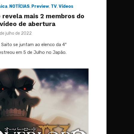
ica
,
NOTÍCIAS
,
Preview
,
TV
,
Vídeos
e revela mais 2 membros do
 vídeo de abertura
sted
 de julho de 2022
 Saito se juntam ao elenco da 4ª
estreou em 5 de Julho no Japão.