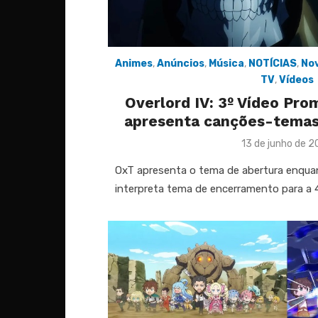
Animes
,
Anúncios
,
Música
,
NOTÍCIAS
,
Nov
TV
,
Vídeos
Overlord IV: 3º Vídeo Pr
apresenta canções-temas 
Posted
13 de junho de 
on
OxT apresenta o tema de abertura enqu
interpreta tema de encerramento para a 