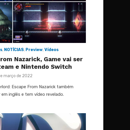
s
,
NOTÍCIAS
,
Preview
,
Vídeos
rom Nazarick, Game vai ser
team e Nintendo Switch
ted
de março de 2022
verlord: Escape From Nazarick também
em inglês e tem vídeo revelado.