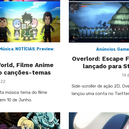
Música
,
NOTÍCIAS
,
Preview
,
Anúncios
,
Game
Overlord: Escape F
World, Filme Anime
lançado para S
do canções-temas
Pos
14 
on
022
Side-scroller de ação 2D, O
ta música tema do filme
lançou uma conta no Twitter 
 em 10 de Junho.