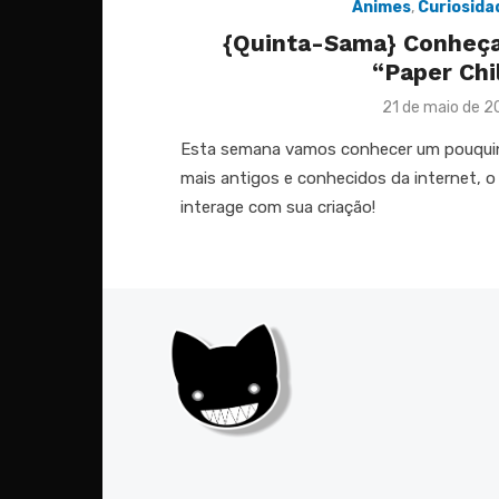
Animes
,
Curiosida
{Quinta-Sama} Conheç
“Paper Chi
Posted
21 de maio de 2
on
Esta semana vamos conhecer um pouqui
mais antigos e conhecidos da internet, o 
interage com sua criação!