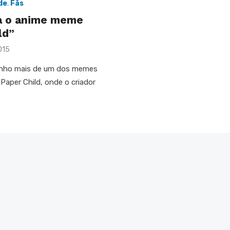
de
,
Fãs
a o anime meme
ld”
015
nho mais de um dos memes
Paper Child, onde o criador