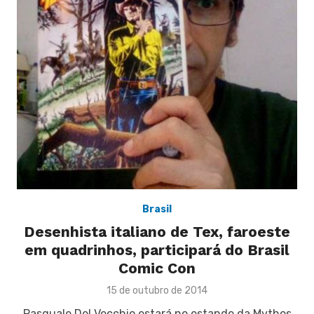
Brasil
Desenhista italiano de Tex, faroeste
em quadrinhos, participará do Brasil
Comic Con
Posted
15 de outubro de 2014
on
Pasquale Del Vecchio estará no estande da Mythos