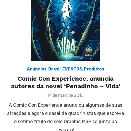
Anúncios
,
Brasil
,
EVENTOS
,
Produtos
Comic Con Experience, anuncia
autores da novel ‘Penadinho – Vida’
Posted
14 de maio de 2015
on
A Comic Con Experience anunciou algumas de suas
atrações e agora o casal de quadrinistas que escreve
o sétimo título do selo Graphic MSP se junta ao
evento!