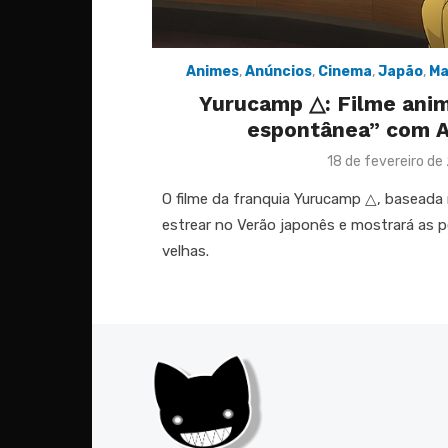
Animes
,
Anúncios
,
Cinema
,
Japão
,
Ma
Yurucamp △: Filme anim
espontânea” com A
Posted
18 de fevereiro d
on
O filme da franquia Yurucamp △, baseada
estrear no Verão japonês e mostrará as
velhas.