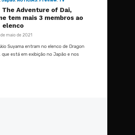
,
Japão
,
NOTÍCIAS
,
Preview
,
TV
 The Adventure of Dai,
me tem mais 3 membros ao
elenco
sted
 de maio de 2021
Akio Suyama entram no elenco de Dragon
, que está em exibição no Japão e nos