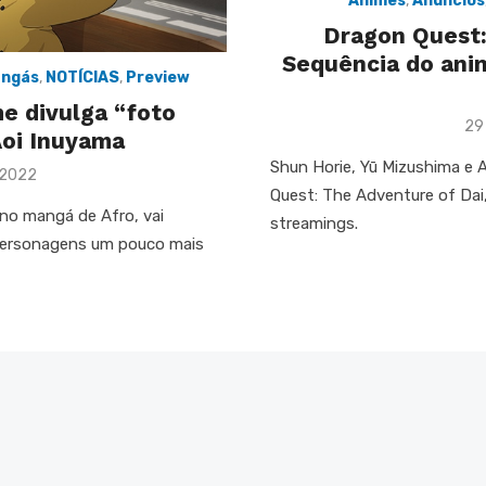
Animes
,
Anúncios
Dragon Quest:
Sequência do ani
ngás
,
NOTÍCIAS
,
Preview
e divulga “foto
Po
29
oi Inuyama
on
Shun Horie, Yū Mizushima e 
e 2022
Quest: The Adventure of Dai
 no mangá de Afro, vai
streamings.
 personagens um pouco mais