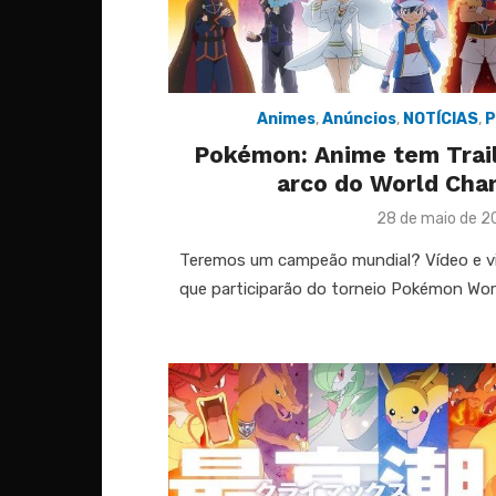
Animes
,
Anúncios
,
NOTÍCIAS
,
P
Pokémon: Anime tem Trail
arco do World Cha
Posted
28 de maio de 2
on
Teremos um campeão mundial? Vídeo e vis
que participarão do torneio Pokémon Wo