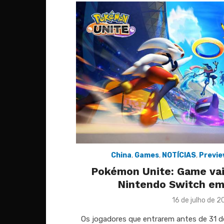
China
,
Games
,
NOTÍCIAS
,
Previ
Pokémon Unite: Game vai
Nintendo Switch em
Posted
16 de julho de 2
on
Os jogadores que entrarem antes de 31 