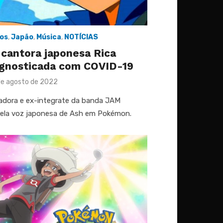
os
,
Japão
,
Música
,
NOTÍCIAS
e cantora japonesa Rica
gnosticada com COVID-19
ted
de agosto de 2022
dora e ex-integrate da banda JAM
pela voz japonesa de Ash em Pokémon.