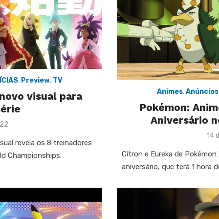
ÍCIAS
,
Preview
,
TV
Animes
,
Anúncios
novo visual para
Pokémon: Anime
série
Aniversário n
022
Pos
14 
al revela os 8 treinadores
on
Citron e Eureka de Pokémon 
rld Championships.
aniversário, que terá 1 hora