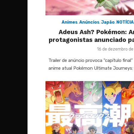
Animes
,
Anúncios
,
Japão
,
NOTÍCI
Adeus Ash? Pokémon: A
protagonistas anunciado p
Posted
16 de dezembro d
on
Trailer de anúncio provoca “capítulo final
anime atual Pokémon Ultimate Journeys: 