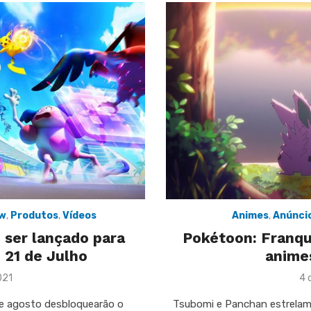
ew
,
Produtos
,
Vídeos
Animes
,
Anúnci
 ser lançado para
Pokétoon: Franqu
 21 de Julho
animes
Po
021
4 
on
de agosto desbloquearão o
Tsubomi e Panchan estrelam