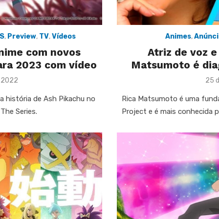
AS
,
Preview
,
TV
,
Vídeos
Animes
,
Anúnci
nime com novos
Atriz de voz 
ara 2023 com vídeo
Matsumoto é dia
Pos
e 2022
25 
on
” a história de Ash Pikachu no
Rica Matsumoto é uma funda
The Series.
Project e é mais conhecida 