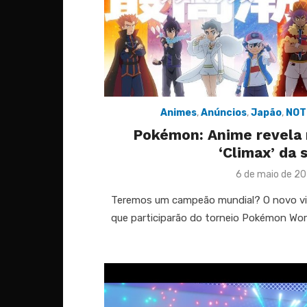
Animes
,
Anúncios
,
Japão
,
NOT
Pokémon: Anime revela 
‘Climax’ da 
Posted
6 de maio de 2
on
Teremos um campeão mundial? O novo visu
que participarão do torneio Pokémon Wo