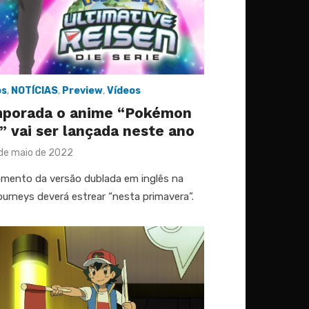
os
,
NOTÍCIAS
,
Preview
,
Vídeos
mporada o anime “Pokémon
” vai ser lançada neste ano
sted
 de maio de 2022
çamento da versão dublada em inglês na
urneys deverá estrear “nesta primavera”.