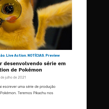
pão
,
Live Action
,
NOTÍCIAS
,
Preview
ar desenvolvendo série em
tion de Pokémon
sted
 de julho de 2021
ai escrever uma série de produção
 Pokémon. Teremos Pikachu nos