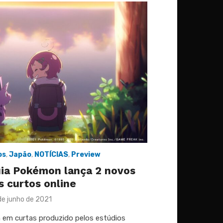
os
,
Japão
,
NOTÍCIAS
,
Preview
ia Pokémon lança 2 novos
 curtos online
sted
de junho de 2021
 em curtas produzido pelos estúdios