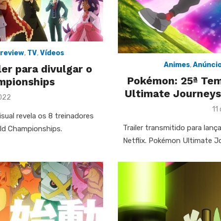
review
,
TV
,
Vídeos
Animes
,
Anúnci
er para divulgar o
Pokémon: 25ª Te
mpionships
Ultimate Journeys
022
Po
11
ual revela os 8 treinadores
on
Trailer transmitido para lan
rld Championships.
Netflix. Pokémon Ultimate Jo