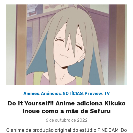
Animes
,
Anúncios
,
NOTÍCIAS
,
Preview
,
TV
Do It Yourself!! Anime adiciona Kikuko
Inoue como a mãe de Sefuru
Posted
6 de outubro de 2022
on
O anime de produção original do estúdio PINE JAM, Do