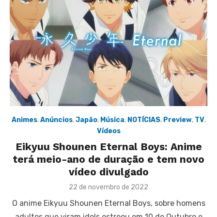
Animes
,
Anúncios
,
Japão
,
Música
,
NOTÍCIAS
,
Preview
,
TV
,
Vídeos
Eikyuu Shounen Eternal Boys: Anime
terá meio-ano de duração e tem novo
vídeo divulgado
Posted
22 de novembro de 2022
on
O anime Eikyuu Shounen Eternal Boys, sobre homens
adultos que viram idols estreou em 10 de Outubro e