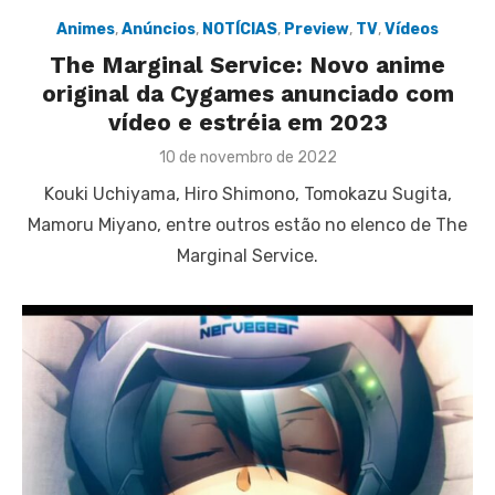
Animes
,
Anúncios
,
NOTÍCIAS
,
Preview
,
TV
,
Vídeos
The Marginal Service: Novo anime
original da Cygames anunciado com
vídeo e estréia em 2023
Posted
10 de novembro de 2022
on
Kouki Uchiyama, Hiro Shimono, Tomokazu Sugita,
Mamoru Miyano, entre outros estão no elenco de The
Marginal Service.