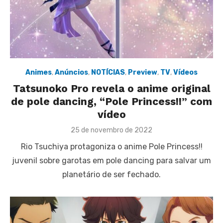
Animes
,
Anúncios
,
NOTÍCIAS
,
Preview
,
TV
,
Vídeos
Tatsunoko Pro revela o anime original
de pole dancing, “Pole Princess!!” com
vídeo
Posted
25 de novembro de 2022
on
Rio Tsuchiya protagoniza o anime Pole Princess!!
juvenil sobre garotas em pole dancing para salvar um
planetário de ser fechado.