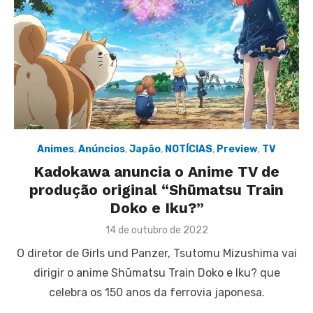
Animes
,
Anúncios
,
Japão
,
NOTÍCIAS
,
Preview
,
TV
Kadokawa anuncia o Anime TV de
produção original “Shūmatsu Train
Doko e Iku?”
Posted
14 de outubro de 2022
on
O diretor de Girls und Panzer, Tsutomu Mizushima vai
dirigir o anime Shūmatsu Train Doko e Iku? que
celebra os 150 anos da ferrovia japonesa.