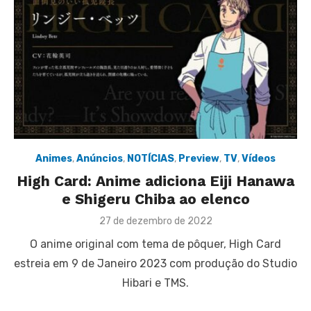
Animes
,
Anúncios
,
NOTÍCIAS
,
Preview
,
TV
,
Vídeos
High Card: Anime adiciona Eiji Hanawa
e Shigeru Chiba ao elenco
Posted
27 de dezembro de 2022
on
O anime original com tema de pôquer, High Card
estreia em 9 de Janeiro 2023 com produção do Studio
Hibari e TMS.