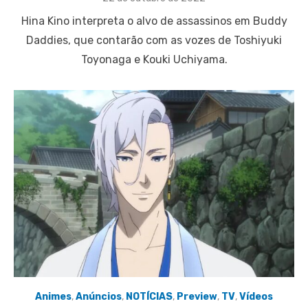
on
Hina Kino interpreta o alvo de assassinos em Buddy
Daddies, que contarão com as vozes de Toshiyuki
Toyonaga e Kouki Uchiyama.
Animes
,
Anúncios
,
NOTÍCIAS
,
Preview
,
TV
,
Vídeos