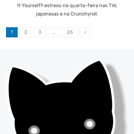
It Yourself!! estreou na quarta-feira nas TVs
japonesas e na Crunchyroll.
Paginação
1
2
3
…
26
‹
de
posts