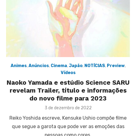
Animes
,
Anúncios
,
Cinema
,
Japão
,
NOTÍCIAS
,
Preview
,
Vídeos
Naoko Yamada e estúdio Science SARU
revelam Trailer, título e informações
do novo filme para 2023
Posted
3 de dezembro de 2022
on
Reiko Yoshida escreve, Kensuke Ushio compõe filme
que segue a garota que pode ver as emoções das
pessoas como cores.