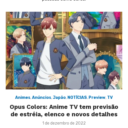
Animes
,
Anúncios
,
Japão
,
NOTÍCIAS
,
Preview
,
TV
Opus Colors: Anime TV tem previsão
de estréia, elenco e novos detalhes
Posted
1 de dezembro de 2022