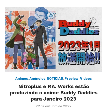
Animes
,
Anúncios
,
NOTÍCIAS
,
Preview
,
Vídeos
Nitroplus e P.A. Works estão
produzindo o anime Buddy Daddies
para Janeiro 2023
Posted
22 de outubro de 2022