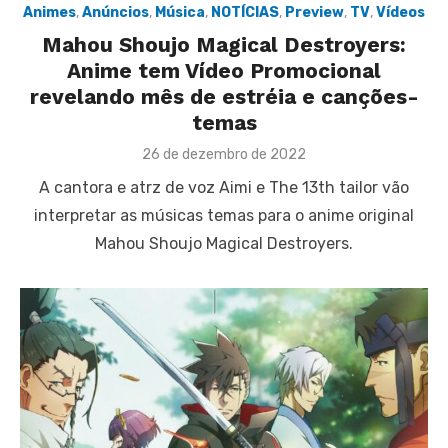
Animes
,
Anúncios
,
Música
,
NOTÍCIAS
,
Preview
,
TV
,
Vídeos
Mahou Shoujo Magical Destroyers:
Anime tem Vídeo Promocional
revelando mês de estréia e canções-
temas
Posted
26 de dezembro de 2022
on
A cantora e atrz de voz Aimi e The 13th tailor vão
interpretar as músicas temas para o anime original
Mahou Shoujo Magical Destroyers.