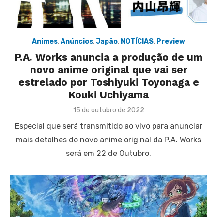
Animes
,
Anúncios
,
Japão
,
NOTÍCIAS
,
Preview
P.A. Works anuncia a produção de um
novo anime original que vai ser
estrelado por Toshiyuki Toyonaga e
Kouki Uchiyama
Posted
15 de outubro de 2022
on
Especial que será transmitido ao vivo para anunciar
mais detalhes do novo anime original da P.A. Works
será em 22 de Outubro.