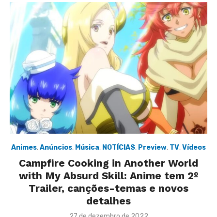
Animes
,
Anúncios
,
Música
,
NOTÍCIAS
,
Preview
,
TV
,
Vídeos
Campfire Cooking in Another World
with My Absurd Skill: Anime tem 2º
Trailer, canções-temas e novos
detalhes
Posted
27 de dezembro de 2022