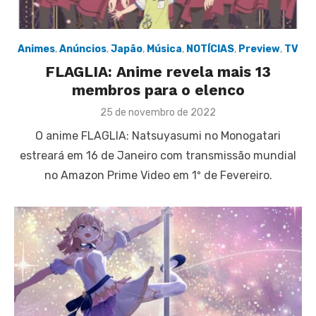
Animes
,
Anúncios
,
Japão
,
Música
,
NOTÍCIAS
,
Preview
,
TV
FLAGLIA: Anime revela mais 13
membros para o elenco
Posted
25 de novembro de 2022
on
O anime FLAGLIA: Natsuyasumi no Monogatari
estreará em 16 de Janeiro com transmissão mundial
no Amazon Prime Video em 1º de Fevereiro.