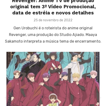
Revenger: Anime TV de produção
original tem 3º Vídeo Promocional,
data de estréia e novos detalhes
Posted
25 de novembro de 2022
on
Gen Urobuchi é o roteirista do anime original
Revenger, uma produção do Studio Ajiado. Maaya
Sakamoto interpreta a música tema de encerramento.