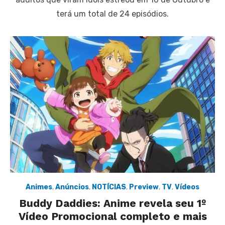
terá um total de 24 episódios.
Animes
,
Anúncios
,
NOTÍCIAS
,
Preview
,
TV
,
Vídeos
Buddy Daddies: Anime revela seu 1º
Vídeo Promocional completo e mais