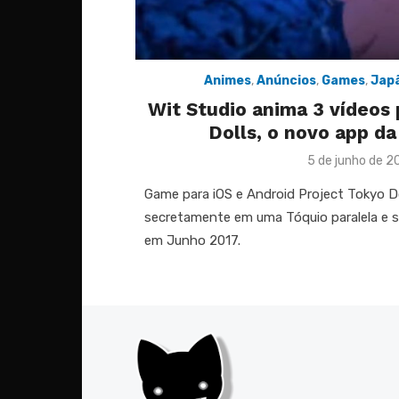
Animes
,
Anúncios
,
Games
,
Jap
Wit Studio anima 3 vídeos 
Dolls, o novo app da
Posted
5 de junho de 2
on
Game para iOS e Android Project Tokyo Do
secretamente em uma Tóquio paralela e s
em Junho 2017.