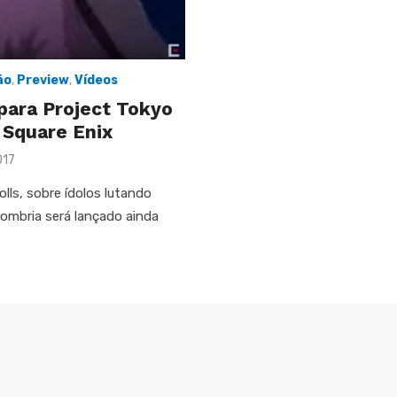
ão
,
Preview
,
Vídeos
para Project Tokyo
 Square Enix
017
lls, sobre ídolos lutando
ombria será lançado ainda