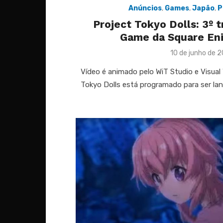
Anúncios
,
Games
,
Japão
,
P
Project Tokyo Dolls: 3º t
Game da Square Eni
Posted
10 de junho de 2
on
Vídeo é animado pelo WiT Studio e Visual
Tokyo Dolls está programado para ser la