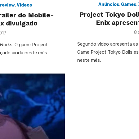
Anúncios
,
Games
,
review
,
Vídeos
Project Tokyo Dol
railer do Mobile-
Enix apresen
x divulgado
Po
8 
017
on
Segundo vídeo apresenta as 
 Works. O game Project
Game Project Tokyo Dolls es
nçado ainda neste mês.
neste mês.