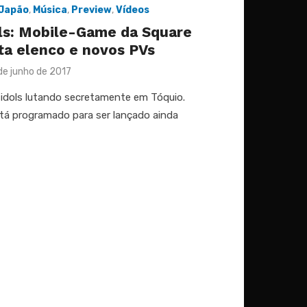
Japão
,
Música
,
Preview
,
Vídeos
ls: Mobile-Game da Square
ta elenco e novos PVs
sted
de junho de 2017
idols lutando secretamente em Tóquio.
tá programado para ser lançado ainda