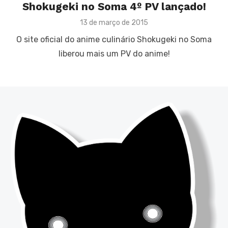
Shokugeki no Soma 4º PV lançado!
Posted
13 de março de 2015
on
O site oficial do anime culinário Shokugeki no Soma
liberou mais um PV do anime!