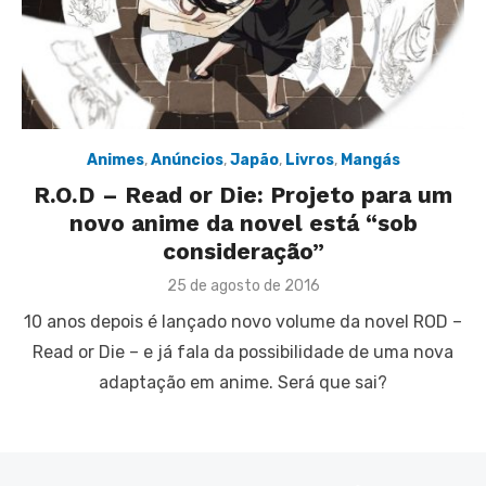
Animes
,
Anúncios
,
Japão
,
Livros
,
Mangás
R.O.D – Read or Die: Projeto para um
novo anime da novel está “sob
consideração”
Posted
25 de agosto de 2016
on
10 anos depois é lançado novo volume da novel ROD –
Read or Die – e já fala da possibilidade de uma nova
adaptação em anime. Será que sai?