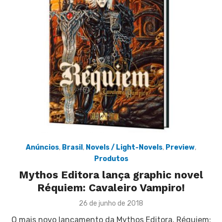
Anúncios
,
Brasil
,
Novels / Light-Novels
,
Preview
,
Produtos
Mythos Editora lança graphic novel
Réquiem: Cavaleiro Vampiro!
Posted
26 de junho de 2018
on
O mais novo lançamento da Mythos Editora, Réquiem: