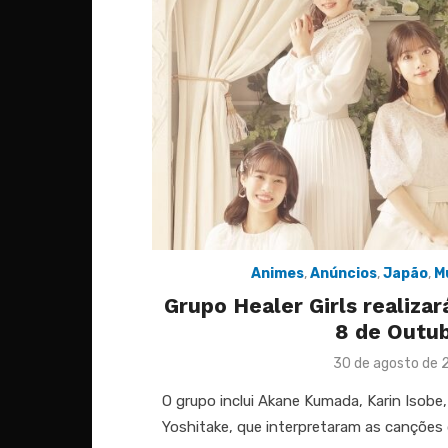
Animes
,
Anúncios
,
Japão
,
M
Grupo Healer Girls realizar
8 de Outu
Posted
30 de agosto de 
on
O grupo inclui Akane Kumada, Karin Isobe,
Yoshitake, que interpretaram as canções d