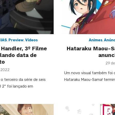
CIAS
,
Preview
,
Vídeos
Animes
,
Anúnc
 Handler, 3º Filme
Hataraku Maou-S
lando data de
anunc
to
Post
29 de
on
e 2022
Um novo visual também foi 
 terceiro da série de seis
Hataraku Maou-Sama! termino
O 2º foi lançado em