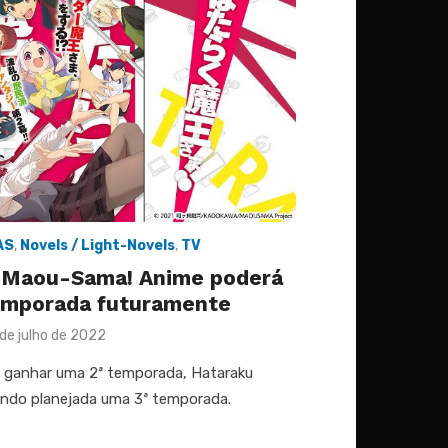
AS
,
Novels / Light-Novels
,
TV
 Maou-Sama! Anime poderá
emporada futuramente
sted
 de julho de 2022
a ganhar uma 2ª temporada, Hataraku
endo planejada uma 3ª temporada.