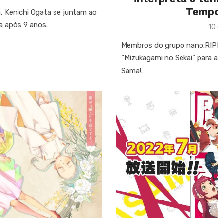
Tempo
a, Kenichi Ogata se juntam ao
a após 9 anos.
Po
10
on
Membros do grupo nano.RIPE 
“Mizukagami no Sekai” para
Sama!.