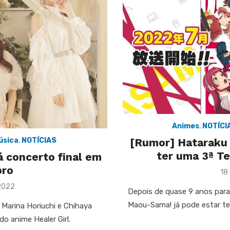
Animes
,
NOTÍCI
úsica
,
NOTÍCIAS
[Rumor] Hataraku
ter uma 3ª T
á concerto final em
bro
Po
18
on
2022
Depois de quase 9 anos par
Maou-Sama! já pode estar t
 Marina Horiuchi e Chihaya
o anime Healer Girl.