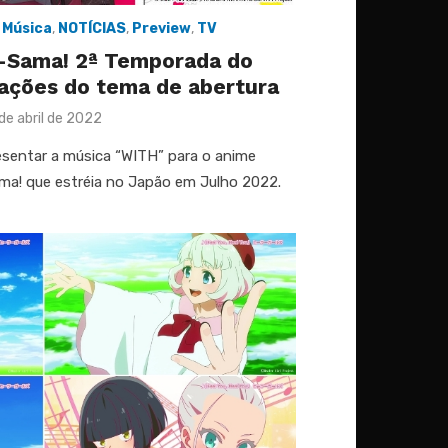
,
Música
,
NOTÍCIAS
,
Preview
,
TV
-Sama! 2ª Temporada do
ações do tema de abertura
osted
de abril de 2022
n
resentar a música “WITH” para o anime
ma! que estréia no Japão em Julho 2022.