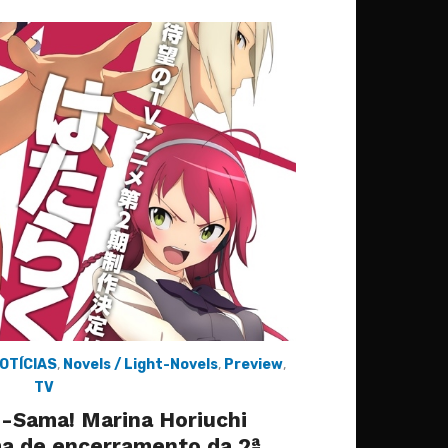
OTÍCIAS
,
Novels / Light-Novels
,
Preview
,
TV
-Sama! Marina Horiuchi
ma de encerramento da 2ª