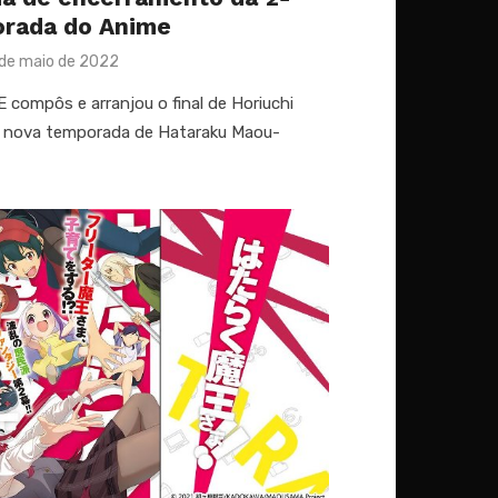
rada do Anime
sted
 de maio de 2022
compôs e arranjou o final de Horiuchi
 a nova temporada de Hataraku Maou-