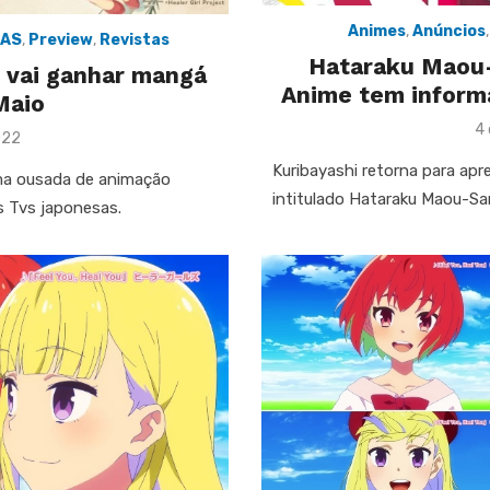
Animes
,
Anúncios
IAS
,
Preview
,
Revistas
Hataraku Maou
l vai ganhar mangá
Anime tem inform
Maio
P
4 
022
o
Kuribayashi retorna para ap
rma ousada de animação
intitulado Hataraku Maou-Sa
s Tvs japonesas.