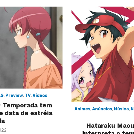
AS
,
Preview
,
TV
,
Vídeos
ª Temporada tem
Animes
,
Anúncios
,
Música
,
N
e data de estréia
da
Hataraku Maou
2022
interpreta o te