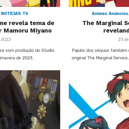
,
NOTÍCIAS
,
TV
Animes
,
Anúncios
ime revela tema de
The Marginal S
or Mamoru Miyano
reveland
Poste
e 2022
23 de
on
vice com produção do Studio
Papéis dos seiyuus também 
rimavera de 2023.
original The Marginal Servic