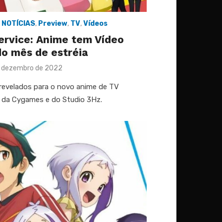
,
NOTÍCIAS
,
Preview
,
TV
,
Vídeos
ervice: Anime tem Vídeo
o mês de estréia
d
 dezembro de 2022
revelados para o novo anime de TV
e, da Cygames e do Studio 3Hz.