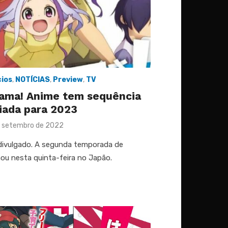
ios
,
NOTÍCIAS
,
Preview
,
TV
ama! Anime tem sequência
iada para 2023
ed
 setembro de 2022
divulgado. A segunda temporada de
u nesta quinta-feira no Japão.