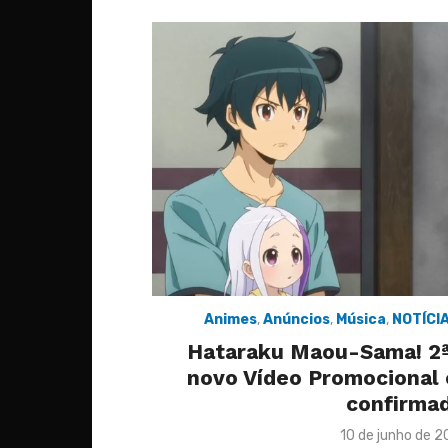
Animes
,
Anúncios
,
Música
,
NOTÍCI
Hataraku Maou-Sama! 2
novo Vídeo Promocional 
confirma
Posted
10 de junho de 