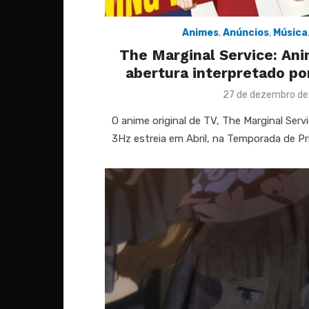
Animes
,
Anúncios
,
Música
The Marginal Service: An
abertura interpretado p
Posted
27 de dezembro d
on
O anime original de TV, The Marginal Ser
3Hz estreia em Abril, na Temporada de P