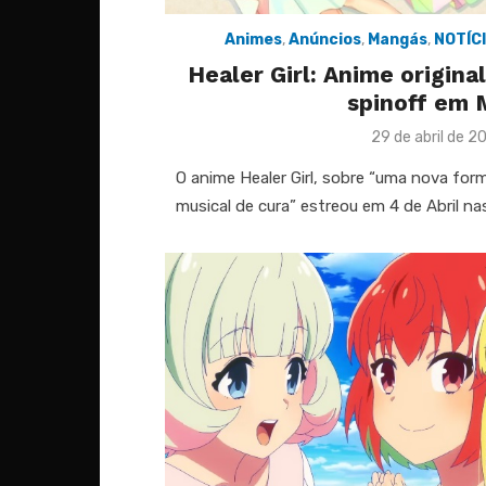
Animes
,
Anúncios
,
Mangás
,
NOTÍC
Healer Girl: Anime origina
spinoff em 
Posted
29 de abril de 2
on
O anime Healer Girl, sobre “uma nova fo
musical de cura” estreou em 4 de Abril na