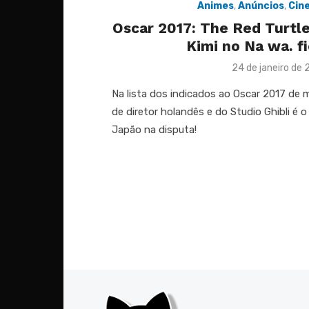
Animes
,
Anúncios
,
Cin
Oscar 2017: The Red Turtle
Kimi no Na wa. fi
Posted
24 de janeiro de 
on
Na lista dos indicados ao Oscar 2017 de 
de diretor holandês e do Studio Ghibli é 
Japão na disputa!