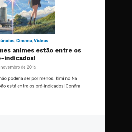
úncios
,
Cinema
,
Vídeos
mes animes estão entre os
é-indicados!
ed
e novembro de 2016
ão poderia ser por menos, Kimi no Na
ão está entre os pré-indicados! Confira