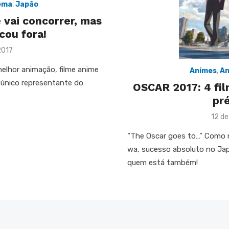
ema
,
Japão
 vai concorrer, mas
cou fora!
2017
melhor animação, filme anime
Animes
,
An
o único representante do
OSCAR 2017: 4 fil
pr
Post
12 d
on
“The Oscar goes to…” Como n
wa, sucesso absoluto no Jap
quem está também!