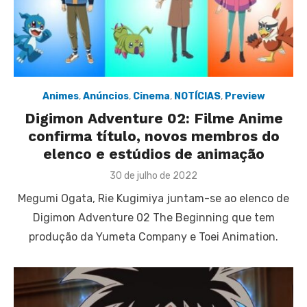
Animes
,
Anúncios
,
Cinema
,
NOTÍCIAS
,
Preview
Digimon Adventure 02: Filme Anime
confirma título, novos membros do
elenco e estúdios de animação
Posted
30 de julho de 2022
on
Megumi Ogata, Rie Kugimiya juntam-se ao elenco de
Digimon Adventure 02 The Beginning que tem
produção da Yumeta Company e Toei Animation.