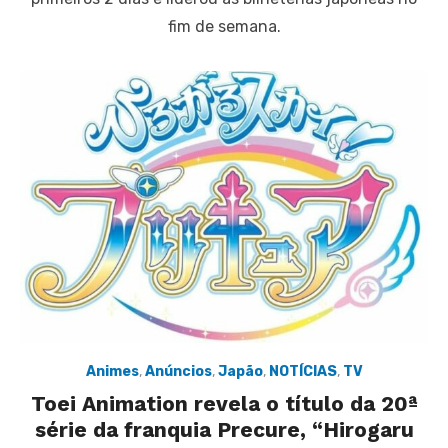
fim de semana.
Animes
,
Anúncios
,
Japão
,
NOTÍCIAS
,
TV
Toei Animation revela o título da 20ª
série da franquia Precure, “Hirogaru