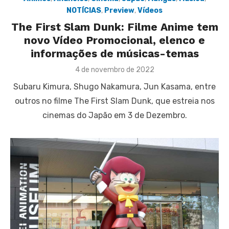
NOTÍCIAS
,
Preview
,
Vídeos
The First Slam Dunk: Filme Anime tem
novo Vídeo Promocional, elenco e
informações de músicas-temas
Posted
4 de novembro de 2022
on
Subaru Kimura, Shugo Nakamura, Jun Kasama, entre
outros no filme The First Slam Dunk, que estreia nos
cinemas do Japão em 3 de Dezembro.