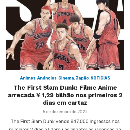
Animes
,
Anúncios
,
Cinema
,
Japão
,
NOTÍCIAS
The First Slam Dunk: Filme Anime
arrecada ¥ 1,29 bilhão nos primeiros 2
dias em cartaz
Posted
5 de dezembro de 2022
on
The First Slam Dunk vende 847.000 ingressos nos
primeiros 2 dias e liderou as bilheterias japoneas no