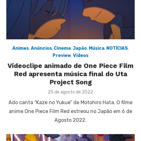
Animes
,
Anúncios
,
Cinema
,
Japão
,
Música
,
NOTÍCIAS
,
Preview
,
Vídeos
Vídeoclipe animado de One Piece Film
Red apresenta música final do Uta
Project Song
Posted
25 de agosto de 2022
on
Ado canta “Kaze no Yukue” de Motohiro Hata. O filme
anime One Piece Film Red estreou no Japão em 6 de
Agosto 2022.