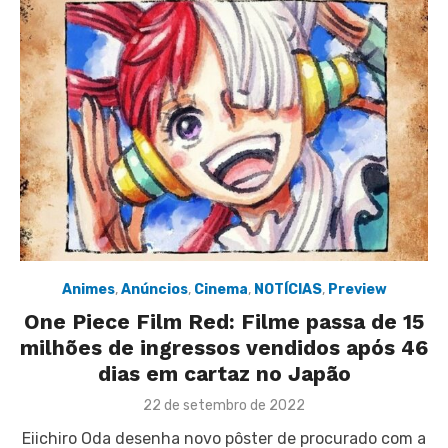
Animes
,
Anúncios
,
Cinema
,
NOTÍCIAS
,
Preview
One Piece Film Red: Filme passa de 15
milhões de ingressos vendidos após 46
dias em cartaz no Japão
Posted
22 de setembro de 2022
on
Eiichiro Oda desenha novo pôster de procurado com a