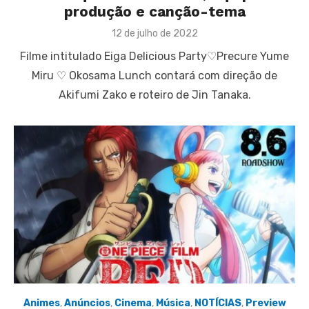
produção e canção-tema
Posted
12 de julho de 2022
on
Filme intitulado Eiga Delicious Party♡Precure Yume
Miru ♡ Okosama Lunch contará com direção de
Akifumi Zako e roteiro de Jin Tanaka.
Animes
,
Anúncios
,
Cinema
,
Música
,
NOTÍCIAS
,
Preview