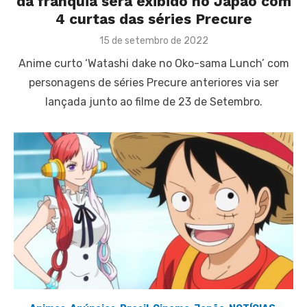
da franquia será exibido no Japão com
4 curtas das séries Precure
Posted
15 de setembro de 2022
on
Anime curto ‘Watashi dake no Oko-sama Lunch’ com
personagens de séries Precure anteriores via ser
lançada junto ao filme de 23 de Setembro.