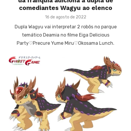
da franquia adiciona a dupla de
comediantes Wagyu ao elenco
Posted
16 de agosto de 2022
on
Dupla Wagyu vai interpretar 2 robôs no parque
temático Deamia no filme Eiga Delicious
Party♡Precure Yume Miru♡Okosama Lunch.