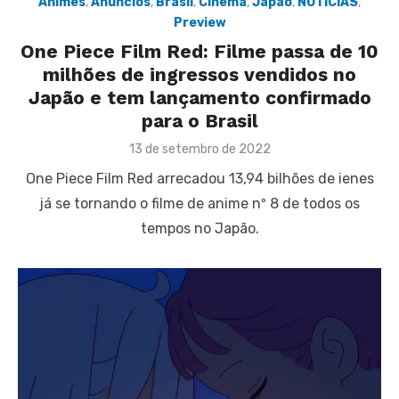
Animes
,
Anúncios
,
Brasil
,
Cinema
,
Japão
,
NOTÍCIAS
,
Preview
One Piece Film Red: Filme passa de 10
milhões de ingressos vendidos no
Japão e tem lançamento confirmado
para o Brasil
Posted
13 de setembro de 2022
on
One Piece Film Red arrecadou 13,94 bilhões de ienes
já se tornando o filme de anime nº 8 de todos os
tempos no Japão.