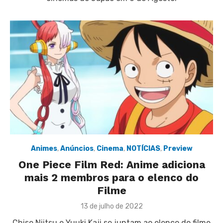
Animes
,
Anúncios
,
Cinema
,
NOTÍCIAS
,
Preview
One Piece Film Red: Anime adiciona
mais 2 membros para o elenco do
Filme
Posted
13 de julho de 2022
on
Chise Niitsu e Yuuki Kaji se juntam ao elenco do filme