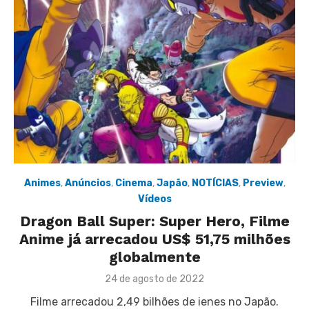
Animes
,
Anúncios
,
Cinema
,
Japão
,
NOTÍCIAS
,
Preview
,
Vídeos
Dragon Ball Super: Super Hero, Filme
Anime já arrecadou US$ 51,75 milhões
globalmente
Posted
24 de agosto de 2022
on
Filme arrecadou 2,49 bilhões de ienes no Japão.