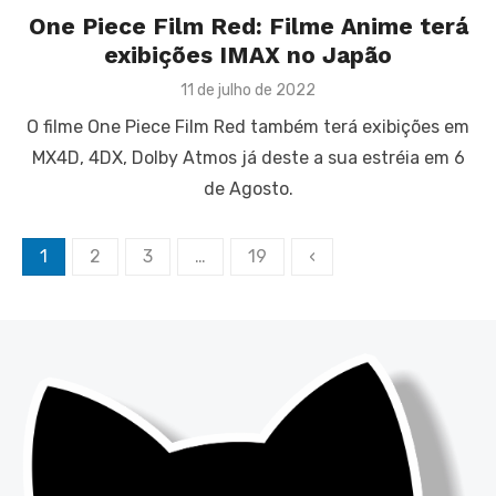
One Piece Film Red: Filme Anime terá
exibições IMAX no Japão
Posted
11 de julho de 2022
on
O filme One Piece Film Red também terá exibições em
MX4D, 4DX, Dolby Atmos já deste a sua estréia em 6
de Agosto.
Paginação
1
2
3
…
19
‹
de
posts