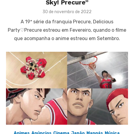
Sky! Precure”
Posted
30 de novembro de 2022
on
A 19ª série da franquia Precure, Delicious
Party♡Precure estreou em Fevereiro, quando o filme
que acompanha o anime estreou em Setembro.
Animes
,
Anúncios
,
Cinema
,
Japão
,
Mangás
,
Música
,