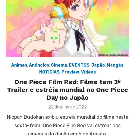
Animes
,
Anúncios
,
Cinema
,
EVENTOS
,
Japão
,
Mangás
,
NOTÍCIAS
,
Preview
,
Vídeos
One Piece Film Red: Filme tem 2º
Trailer e estréia mundial no One Piece
Day no Japão
Posted
22 de julho de 2022
on
Nippon Budokan exibiu estreia mundial do filme nesta
sexta-feira. One Piece Film Red vai estrear nos
cinemas do Japão em 6 de Agosto.