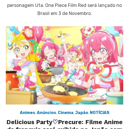
personagem Uta. One Piece Film Red será lançado no
Brasil em 3 de Novembro.
Animes
,
Anúncios
,
Cinema
,
Japão
,
NOTÍCIAS
Delicious Party♡Precure: Filme Anime