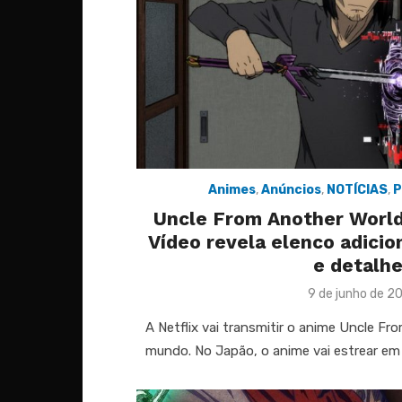
Animes
,
Anúncios
,
NOTÍCIAS
,
P
Uncle From Another World /
Vídeo revela elenco adicion
e detalh
Posted
9 de junho de 2
on
A Netflix vai transmitir o anime Uncle F
mundo. No Japão, o anime vai estrear em