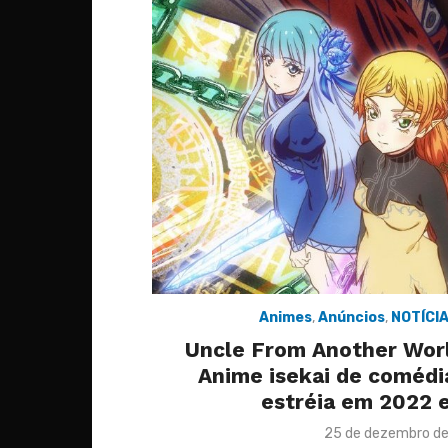
Animes
,
Anúncios
,
NOTÍCI
Uncle From Another World
Anime isekai de comédia
estréia em 2022 
Posted
25 de dezembro d