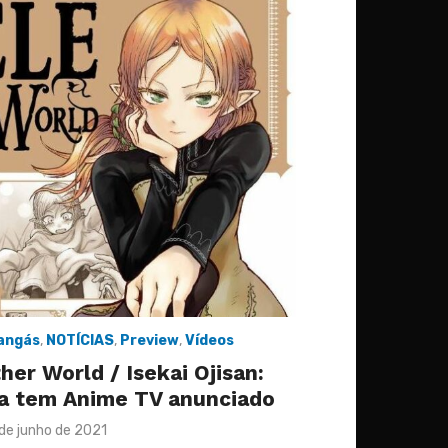
angás
,
NOTÍCIAS
,
Preview
,
Vídeos
er World / Isekai Ojisan:
a tem Anime TV anunciado
sted
 de junho de 2021