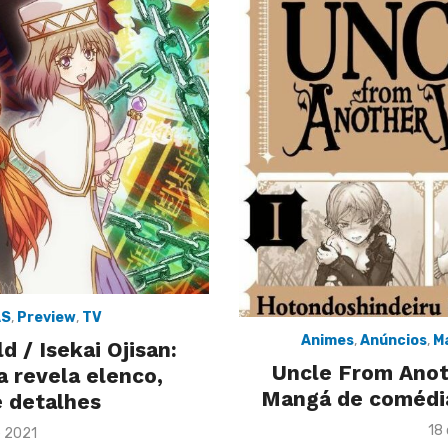
AS
,
Preview
,
TV
Animes
,
Anúncios
,
M
 / Isekai Ojisan:
Uncle From Anoth
 revela elenco,
Mangá de comédi
e detalhes
Po
18
e 2021
on