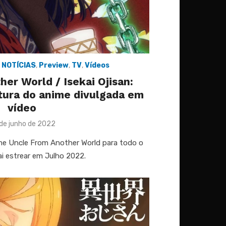
,
NOTÍCIAS
,
Preview
,
TV
,
Vídeos
er World / Isekai Ojisan:
tura do anime divulgada em
vídeo
ted
de junho de 2022
nime Uncle From Another World para todo o
i estrear em Julho 2022.