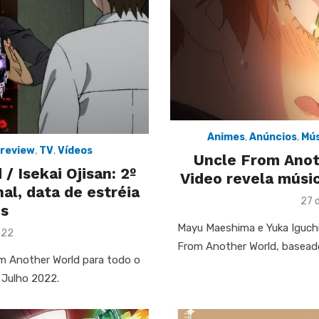
Animes
,
Anúncios
,
Mús
review
,
TV
,
Vídeos
Uncle From Anoth
 Isekai Ojisan: 2º
Video revela músi
al, data de estréia
Pos
27 
es
on
Mayu Maeshima e Yuka Iguch
022
From Another World, basead
rom Another World para todo o
 Julho 2022.