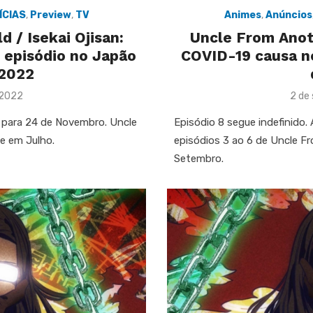
ÍCIAS
,
Preview
,
TV
Animes
,
Anúncios
 / Isekai Ojisan:
Uncle From Anoth
º episódio no Japão
COVID-19 causa n
2022
Post
 2022
2 de
on
o para 24 de Novembro. Uncle
Episódio 8 segue indefinido.
e em Julho.
episódios 3 ao 6 de Uncle F
Setembro.