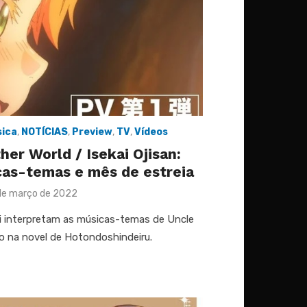
ica
,
NOTÍCIAS
,
Preview
,
TV
,
Vídeos
er World / Isekai Ojisan:
cas-temas e mês de estreia
ted
de março de 2022
i interpretam as músicas-temas de Uncle
o na novel de Hotondoshindeiru.