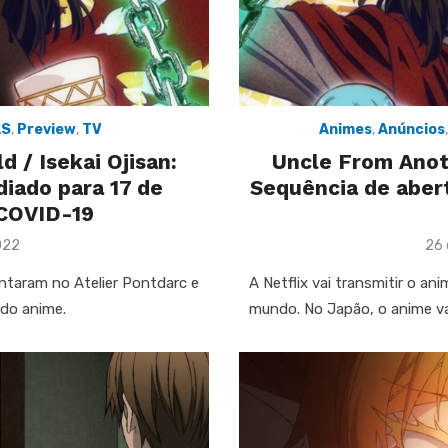
AS
,
Preview
,
TV
Animes
,
Anúncios
 / Isekai Ojisan:
Uncle From Anoth
diado para 17 de
Sequência de aber
 COVID-19
Pos
022
26 
on
taram no Atelier Pontdarc e
A Netflix vai transmitir o a
 do anime.
mundo. No Japão, o anime va