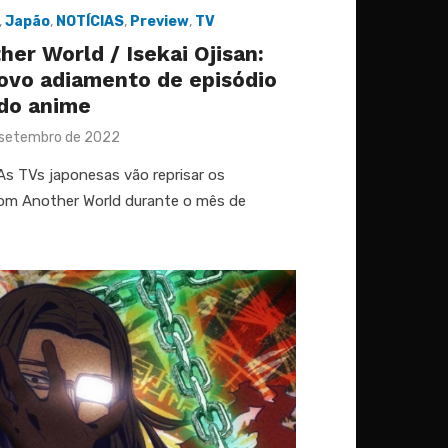
,
Japão
,
NOTÍCIAS
,
Preview
,
TV
er World / Isekai Ojisan:
ovo adiamento de episódio
do anime
ed
 setembro de 2022
 As TVs japonesas vão reprisar os
rom Another World durante o mês de