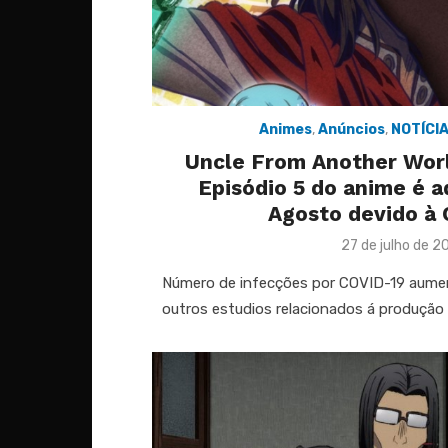
Animes
,
Anúncios
,
NOTÍCI
Uncle From Another World
Episódio 5 do anime é a
Agosto devido à
Posted
27 de julho de 2
on
Número de infecções por COVID-19 aumen
outros estudios relacionados á produção