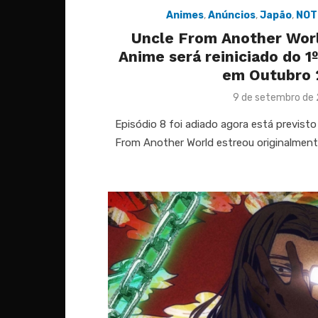
Animes
,
Anúncios
,
Japão
,
NOT
Uncle From Another World
Anime será reiniciado do 1
em Outubro 
Posted
9 de setembro de
on
Episódio 8 foi adiado agora está previst
From Another World estreou originalment