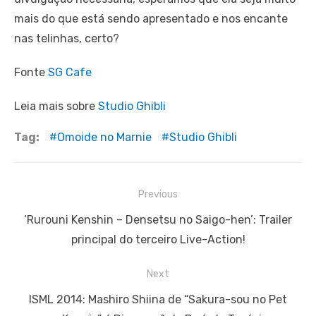
mais do que está sendo apresentado e nos encante
nas telinhas, certo?
Fonte
SG Cafe
Leia mais sobre
Studio Ghibli
Tag:
Omoide no Marnie
Studio Ghibli
Navegação
Previous
de
Previous
‘Rurouni Kenshin – Densetsu no Saigo-hen’: Trailer
Post
post:
principal do terceiro Live-Action!
Next
Next
ISML 2014: Mashiro Shiina de “Sakura-sou no Pet