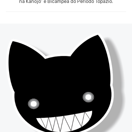
post:
na Kanojo” é Bicampeã do Período Topázio.