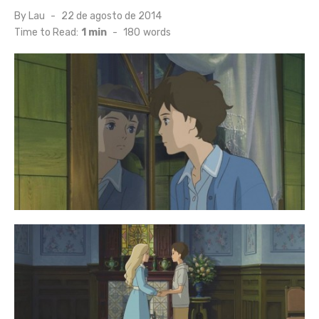
Posted
By
Lau
22 de agosto de 2014
on
Time to Read:
1 min
-
180
words