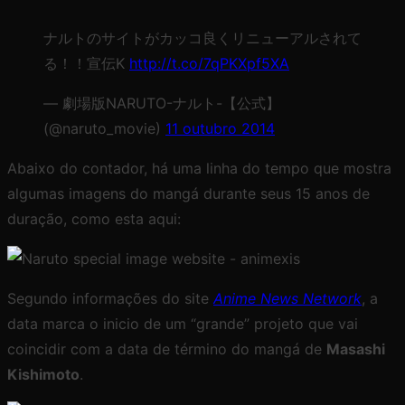
ナルトのサイトがカッコ良くリニューアルされて
る！！宣伝K
http://t.co/7qPKXpf5XA
— 劇場版NARUTO-ナルト-【公式】
(@naruto_movie)
11 outubro 2014
Abaixo do contador, há uma linha do tempo que mostra
algumas imagens do mangá durante seus 15 anos de
duração, como esta aqui:
Segundo informações do site
Anime News Network
, a
data marca o inicio de um “grande” projeto que vai
coincidir com a data de término do mangá de
Masashi
Kishimoto
.