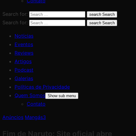
Contato
Search for:
search
Search
Search for:
search
Search
Notícias
Eventos
Reviews
Artigos
Podcast
Galerias
Políticas de Privacidade
Quem Somos
Show sub menu
Contato
Anúncios
Mangás
3
Fim de Naruto: Site oficial abre