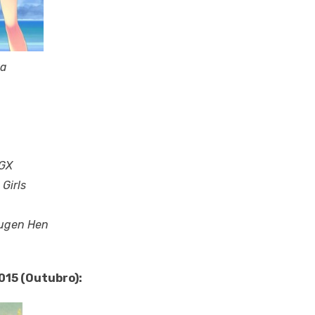
ya
 GX
Girls
Mugen Hen
015 (Outubro):