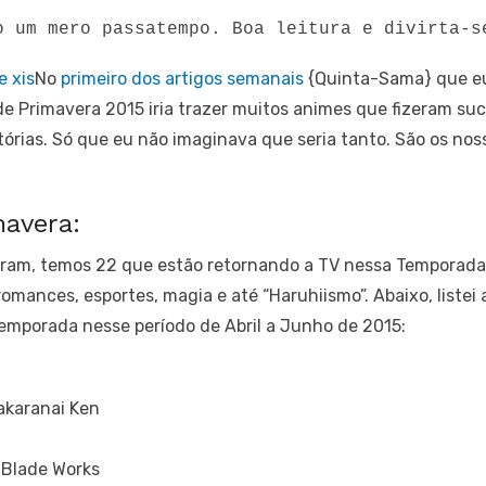
o um mero passatempo. Boa leitura e divirta-s
No
primeiro dos artigos semanais
{Quinta-Sama} que eu 
de Primavera 2015 iria trazer muitos animes que fizeram su
órias. Só que eu não imaginava que seria tanto. São os no
mavera:
aram, temos 22 que estão retornando a TV nessa Temporada
romances, esportes, magia e até “Haruhiismo”. Abaixo, listei
mporada nesse período de Abril a Junho de 2015:
akaranai Ken
 Blade Works