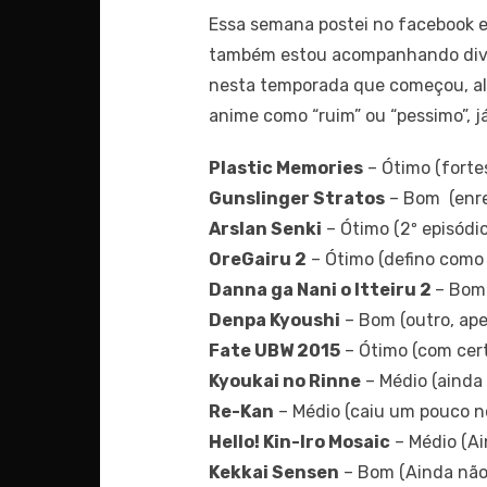
Essa semana postei no facebook e
também estou acompanhando diver
nesta temporada que começou, al
anime como “ruim” ou “pessimo”, já
Plastic Memories
– Ótimo (forte
Gunslinger Stratos
– Bom (enred
Arslan Senki
– Ótimo (2º episódi
OreGairu 2
– Ótimo (defino como 
Danna ga Nani o Itteiru 2
– Bom 
Denpa Kyoushi
– Bom (outro, ape
Fate UBW 2015
– Ótimo (com cert
Kyoukai no Rinne
– Médio (ainda
Re-Kan
– Médio (caiu um pouco n
Hello! Kin-Iro Mosaic
– Médio (Ai
Kekkai Sensen
– Bom (Ainda não 