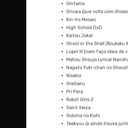
Gintama
Grisaia
(que volta com Grisai
Kin-Iro Mosaic
High School DxD
Kaitou Joker
Ghost in the Shell
(Koukaku Ki
Lupin III (nem faço ideia d
Mahou Shoujo Lyrical Nanoh
Nagato Yuki-chan no Shous
Nisekoi
OreGairu
Pri Para
Robot Girls Z
Saint Seiya
Sidonia no Kishi
Teekyuu
(e ainda trouxe jun