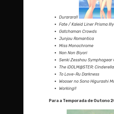
Durarara!!
Fate / Kaleid Liner Prisma Ill
Gatchaman Crowds
Junjou Romantica
Miss Monochrome
Non Non Biyori
Senki Zesshou Symphogear
The iDOLM@STER: Cinderella 
To Love-Ru Darkness
Wooser no Sono Higurashi 
Working!!
Para a Temporada de Outono 2