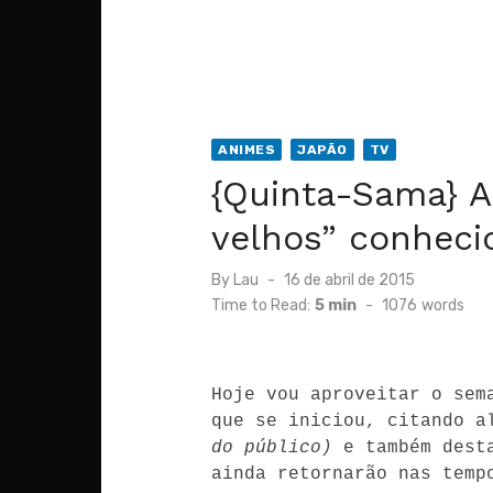
ANIMES
JAPÃO
TV
{Quinta-Sama} A
velhos” conheci
Posted
By
Lau
16 de abril de 2015
on
Time to Read:
5 min
-
1076
words
Hoje vou aproveitar o sem
que se iniciou, citando a
do público)
 e também dest
ainda retornarão nas temp