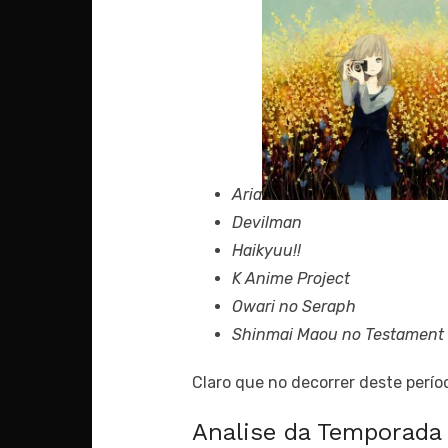
Aria
Devilman
Haikyuu!!
K Anime Project
Owari no Seraph
Shinmai Maou no Testament
Claro que no decorrer deste perío
Analise da Temporada 