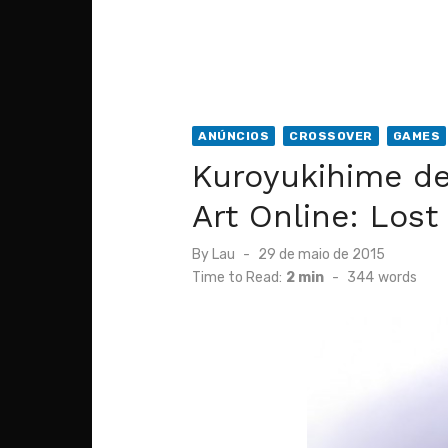
ANÚNCIOS
CROSSOVER
GAMES
Kuroyukihime de
Art Online: Lost
Posted
By
Lau
29 de maio de 2015
on
Time to Read:
2 min
-
344
words