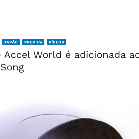
JAPÃO
PREVIEW
VÍDEOS
 Accel World é adicionada 
 Song