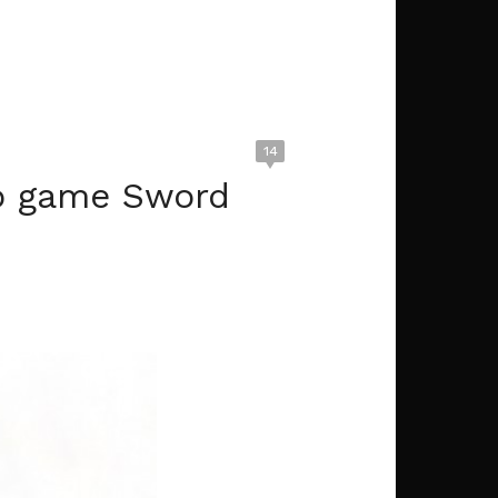
14
ao game Sword