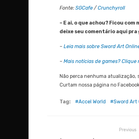
Fonte:
SGCafe
/
Crunchyroll
– E ai, o que achou? Ficou com
deixe seu comentário aqui pra
–
Leia mais sobre Sword Art Onlin
–
Mais notícias de games? Clique n
Não perca nenhuma atualização, s
Curtam nossa página no Faceboo
Tag:
Accel World
Sword Art 
Navegação
Previous