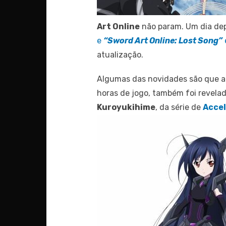
Art Online
não param. Um dia de
e
“Sword Art Online: Lost Song”
atualização.
Algumas das novidades são que a
horas de jogo, também foi revela
Kuroyukihime
, da série de
Accel