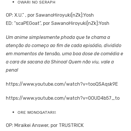
OWARI NO SERAPH
OP: X.U.” , por SawanoHiroyuki[nZk]:Yosh
ED: “scaPEGoat”, por SawanoHiroyuki[nZk]:Yosh
Um anime simplesmente phoda que te chama a
atenção do começo ao fim de cada episódio, dividido
em momentos de tensão, uma boa dose de comédia e
a cara de sacana da Shinoa! Quem não viu, vale a
pena!
https://www.youtube.com/watch?v=tooQSAqsk9E
https://www.youtube.com/watch?v=0OUD4b57_to
ORE MONOGATARI!!
OP: Miraikei Answer, por TRUSTRICK