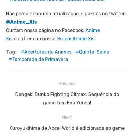
Não perca nenhuma atualização, siga-nos no twitter:
@Anime_Xis
Curtam nossa página no Facebook:
Anime
Xis
e entrem no nosso
Grupo: Anime Xis
!
Tag:
Aberturas de Animes
Quinta-Sama
Temporada de Primavera
Navegação
Previous
de
Previous
Dengeki Bunko Fighting Climax: Sequência do
Post
post:
game tem Emi Yuusa!
Next
Next
Kuroyukihime de Accel World é adicionada ao game