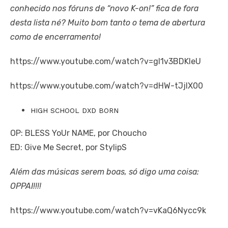
conhecido nos fóruns de “novo K-on!” fica de fora
desta lista né? Muito bom tanto o tema de abertura
como de encerramento!
https://www.youtube.com/watch?v=gl1v3BDKIeU
https://www.youtube.com/watch?v=dHW-tJjIX00
HIGH SCHOOL DXD BORN
OP: BLESS YoUr NAME, por Choucho
ED: Give Me Secret, por StylipS
Além das músicas serem boas, só digo uma coisa:
OPPAI!!!!
https://www.youtube.com/watch?v=vKaQ6Nycc9k