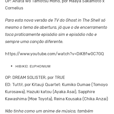
OP: Anata wo Tamotsu Mono, por Maaya Sakamoto x
Cornelius
Para esta nova versão de TV do Ghost in The Shell só
mesmo o tema de abertura, já que o de encerramento
toca praticamente episódio sim e episódio não e
sempre uma canção diferente.
https://www.youtube.com/watch?v=DiK8fw0C7GQ
HIBIKE! EUPHONIUM
OP: DREAM SOLISTER, por TRUE
ED: Tutti!, por Kitauji Quartet: Kumiko Oumae (Tomoyo
Kurosawa), Hazuki katou (Ayaka Asai), Sapphire
Kawashima (Moe Toyota), Reina Kousaka (Chika Anzai)
Não tinha como um anime de música, também