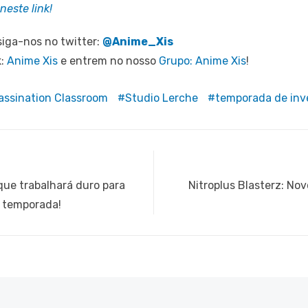
neste link!
iga-nos no twitter:
@Anime_Xis
k:
Anime Xis
e entrem no nosso
Grupo: Anime Xis
!
assination Classroom
Studio Lerche
temporada de inv
Next
que trabalhará duro para
Nitroplus Blasterz: No
post:
 temporada!