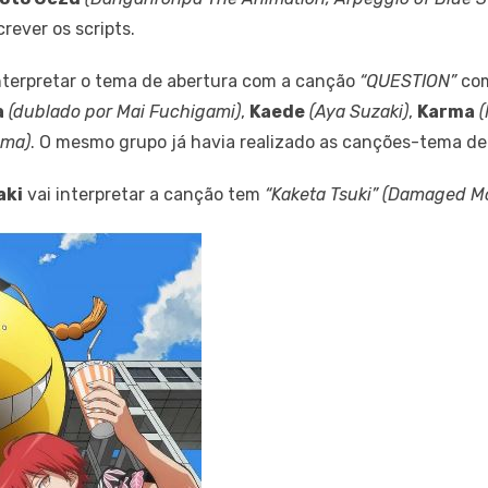
rever os scripts.
nterpretar o tema de abertura com a canção
“QUESTION”
com
a
(dublado por Mai Fuchigami)
,
Kaede
(Aya Suzaki)
,
Karma
uma)
. O mesmo grupo já havia realizado as canções-tema de
aki
vai interpretar a canção tem
“Kaketa Tsuki”
(Damaged M