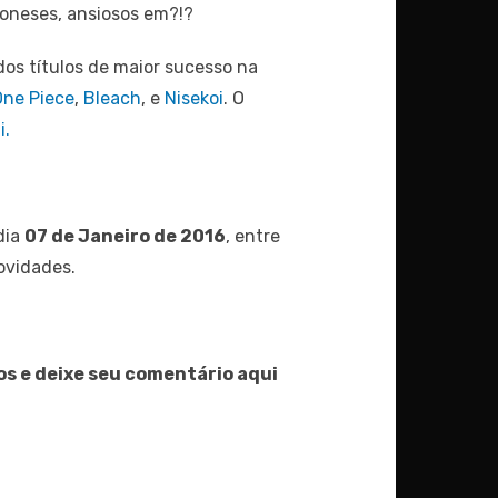
oneses, ansiosos em?!?
dos títulos de maior sucesso na
One Piece
,
Bleach
, e
Nisekoi
. O
i.
dia
07 de Janeiro de 2016
, entre
ovidades.
os e deixe seu comentário aqui