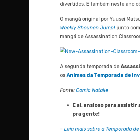
divertidos. E também neste ano o
O mangá original por Yuusei Matsu
Weekly Shounen Jump!
junto com
mangá de Assassination Classro
A segunda temporada de
Assass
os
Animes da Temporada de In
Fonte:
Comic Natalie
E ai, ansioso para assist
pra gente!
–
Leia mais sobre a Temporada de 