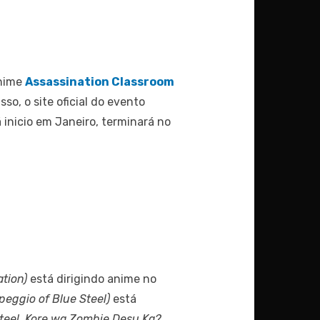
anime
Assassination Classroom
sso, o site oficial do evento
 inicio em Janeiro, terminará no
tion)
está dirigindo anime no
eggio of Blue Steel)
está
teel, Kore wa Zombie Desu Ka?,