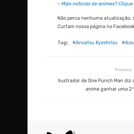
–
Mais notícias de animes? Clique 
Não perca nenhuma atualização, s
Curtam nossa página no Faceboo
Tag:
Ansatsu Kyoshitsu
Ass
Navegação
Previous
de
Previous
Ilustrador de One Punch Man diz 
post:
anime ganhar uma 2ª
Post