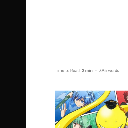
Time to Read:
2 min
-
395
words