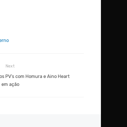
erno
Next
vos PV’s com Homura e Aino Heart
em ação