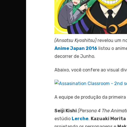
(Ansatsu Kyoshitsu)
revelou um no
Anime Japan 2016
listou o ani
decorrer de Junho.
Abaixo, você confere ao visual di
A equipe de produção da primeira
Seiji Kishi
(Persona 4 The Animati
estúdio
Lerche
.
Kazuaki Morita
projetando os personagens e
Mak