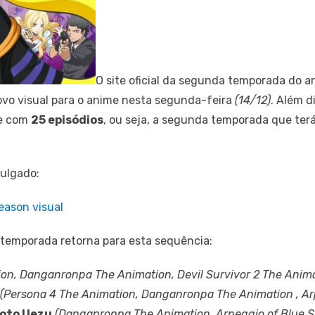
O site oficial da segunda temporada do 
vo visual para o anime nesta segunda-feira
(14/12)
. Além di
me com
25 episódios
, ou seja, a segunda temporada que terá
vulgado:
 temporada retorna para esta sequência:
on, Danganronpa The Animation, Devil Survivor 2 The Anima
(Persona 4 The Animation, Danganronpa The Animation , Arp
oto Uezu
(Danganronpa The Animation, Arpeggio of Blue S