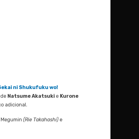
Sekai ni Shukufuku wo!
l de
Natsume Akatsuki
e
Kurone
o adicional.
, Megumin
(Rie Takahashi)
e