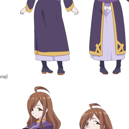
rie)
: