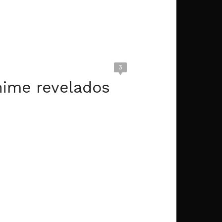
3
nime revelados