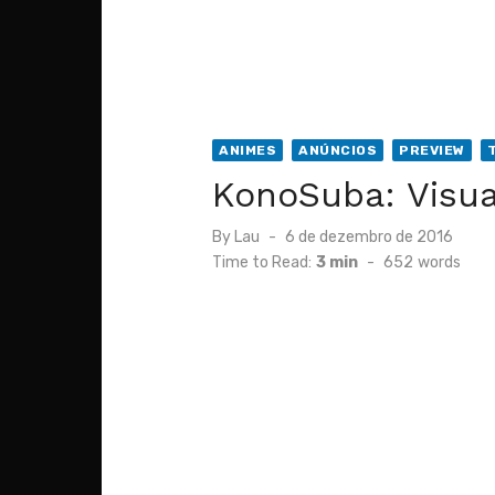
ANIMES
ANÚNCIOS
PREVIEW
KonoSuba: Visua
Posted
By
Lau
6 de dezembro de 2016
on
Time to Read:
3 min
-
652
words