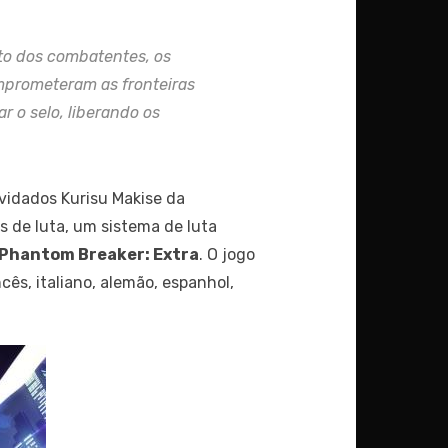
to dos combatentes, os
mprometeram as fronteiras
r o selo, liberando os
vidados Kurisu Makise da
os de luta, um sistema de luta
Phantom Breaker: Extra
. O jogo
ês, italiano, alemão, espanhol,