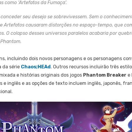
s como ‘Artefatos da Fumaça’.
u conceder seu desejo se sobrevivessem. Sem o conhecimen
re Artefatos causaram distorções no espaço-tempo, que co
os. O colapso desses universos paralelos acabaria por quebra
e Phantom.
s, incluindo dois novos personagens e os personagens con
a da série
Chaos;HEAd
. Outros recursos incluirão três estil
mixada e histórias originais dos jogos
Phantom Breaker
e
 inglês e as opções de texto incluem inglês, japonês, franc
ional.