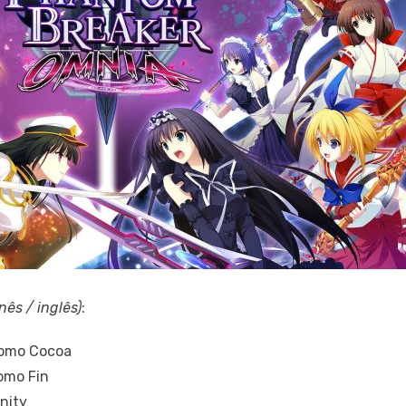
nês / inglês)
:
omo Cocoa
mo Fin
nity