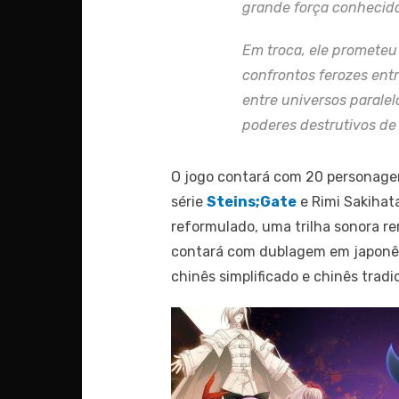
grande força conhecida
Em troca, ele promete
confrontos ferozes ent
entre universos paralel
poderes destrutivos d
O jogo contará com 20 personagen
série
Steins;Gate
e Rimi Sakihat
reformulado, uma trilha sonora re
contará com dublagem em japonês e
chinês simplificado e chinês tradic