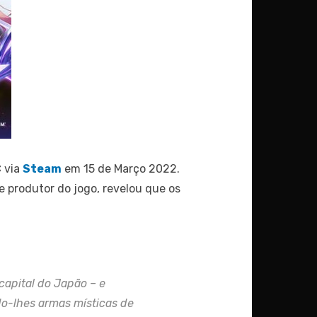
C
via
Steam
em 15 de Março 2022.
r e produtor do jogo, revelou que os
apital do Japão – e
do-lhes armas místicas de