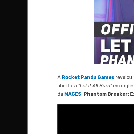
A
Rocket Panda Games
revelou 
abertura
“Let it All Burn”
em inglês
da
MAGES
,
Phantom Breaker: E