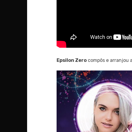
Epsilon Zero
compôs e arranjou 