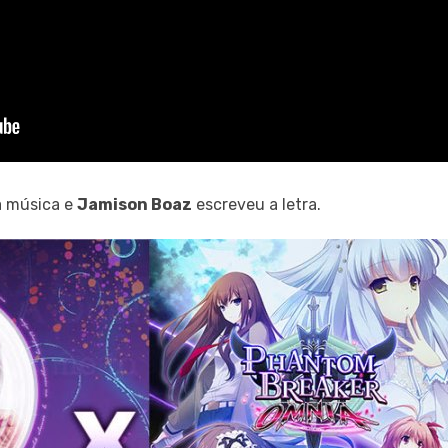
a música e
Jamison Boaz
escreveu a letra.