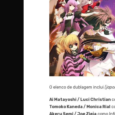
O elenco de dublagem inclui
(japo
Ai Matayoshi / Luci Christian
c
Tomoko Kaneda / Monica Rial
co
Akeru Semi / Joe Zieja
como Infi