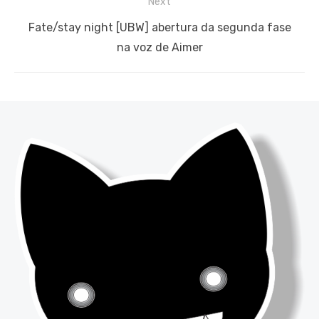
Next
Next
Fate/stay night [UBW] abertura da segunda fase
post:
na voz de Aimer