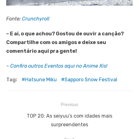
Fonte:
Crunchyroll
– E ai, o que achou? Gostou de ouvir a canção?
Compartilhe com os amigos e deixe seu
comentário aqui pra gente!
–
Confira outros Eventos aqui no Anime Xis!
Tag:
Hatsune Miku
Sapporo Snow Festival
Navegação
Previous
de
Previous
TOP 20: As seiyuu’s com idades mais
Post
post:
surpreendentes