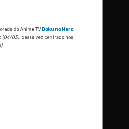
mporada do Anime TV
Boku no Hero
do
(04/03)
, dessa vez centrado nos
a)
.