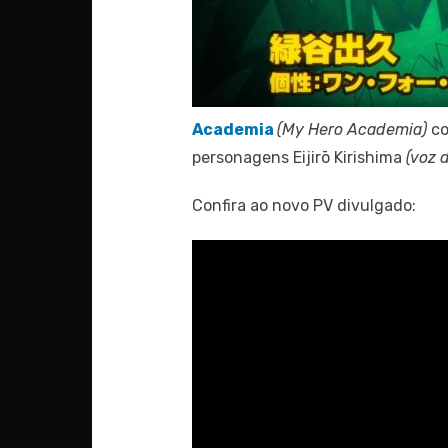
Academia
(My Hero Academia)
co
personagens Eijirō Kirishima
(voz 
Confira ao novo PV divulgado: