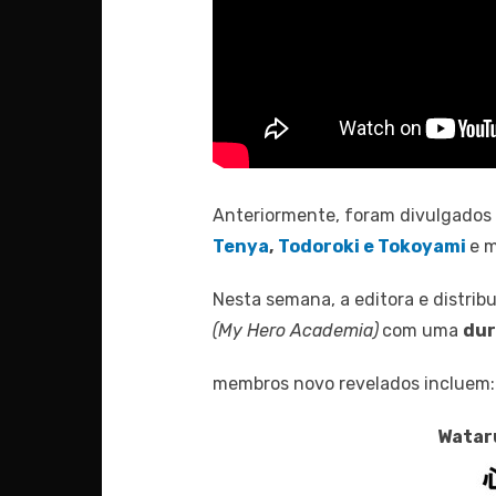
Anteriormente, foram divulgados
Tenya
,
Todoroki e Tokoyami
e 
Nesta semana, a editora e distri
(My Hero Academia)
com uma
dur
membros novo revelados incluem:
Watar