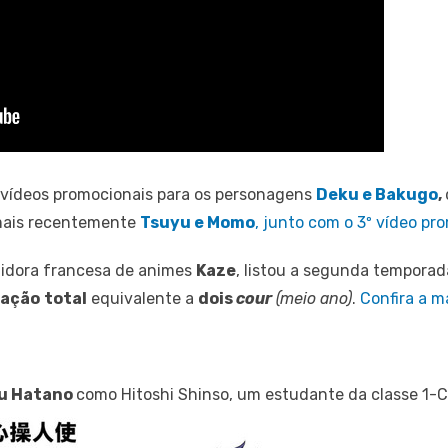
 vídeos promocionais para os personagens
Deku e Bakugo
,
mais recentemente
Tsuyu e Momo
, junto com o 3º vídeo p
buidora francesa de animes
Kaze
, listou a segunda tempora
ação
total
equivalente a
dois
cour
(meio ano)
.
Confira a m
u Hatano
como Hitoshi Shinso, um estudante da classe 1-C