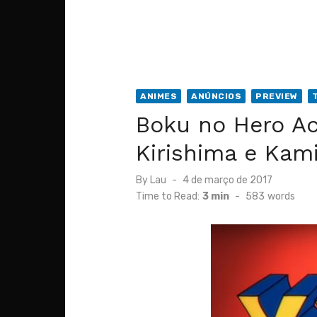
ANIMES
ANÚNCIOS
PREVIEW
Boku no Hero Ac
Kirishima e Kami
Posted
By
Lau
4 de março de 2017
on
Time to Read:
3 min
-
583
words