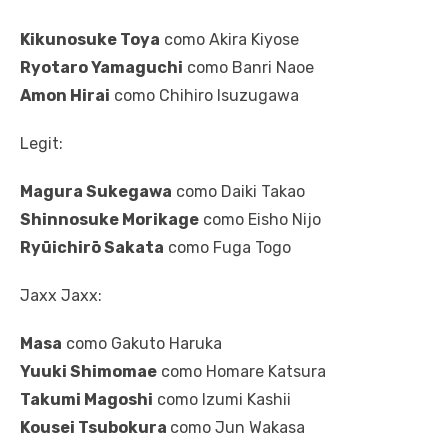
Kikunosuke Toya
como Akira Kiyose
Ryotaro Yamaguchi
como Banri Naoe
Amon Hirai
como Chihiro Isuzugawa
Legit:
Magura Sukegawa
como Daiki Takao
Shinnosuke Morikage
como Eisho Nijo
Ryūichirō Sakata
como Fuga Togo
Jaxx Jaxx:
Masa
como Gakuto Haruka
Yuuki Shimomae
como Homare Katsura
Takumi Magoshi
como Izumi Kashii
Kousei Tsubokura
como Jun Wakasa