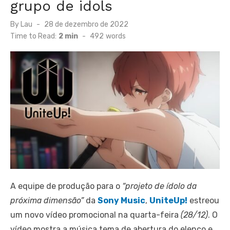
grupo de idols
Posted
By
Lau
28 de dezembro de 2022
on
Time to Read:
2 min
-
492
words
A equipe de produção para o
“projeto de ídolo da
próxima dimensão”
da
Sony Music
,
UniteUp!
estreou
um novo vídeo promocional na quarta-feira
(28/12)
. O
vídeo mostra a música tema de abertura do elenco e