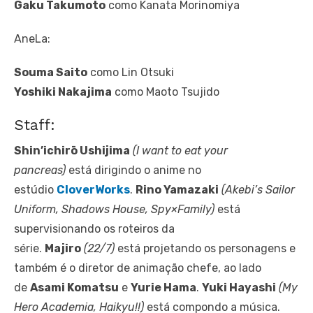
Gaku Takumoto
como Kanata Morinomiya
AneLa:
Souma Saito
como Lin Otsuki
Yoshiki Nakajima
como Maoto Tsujido
Staff:
Shin’ichirō Ushijima
(I want to eat your
pancreas)
está dirigindo o anime no
estúdio
CloverWorks
.
Rino Yamazaki
(Akebi’s Sailor
Uniform, Shadows House, Spy×Family)
está
supervisionando os roteiros da
série.
Majiro
(22/7)
está projetando os personagens e
também é o diretor de animação chefe, ao lado
de
Asami Komatsu
e
Yurie Hama
.
Yuki Hayashi
(My
Hero Academia, Haikyu!!)
está compondo a música.