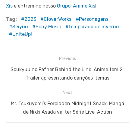
Xis
e entrem no nosso
Grupo: Anime Xis
!
Tag:
2023
CloverWorks
Personagens
Seiyuu
Sony Music
temporada de inverno
UniteUp!
Navegação
Previous
de
Previous
Soukyuu no Fafner Behind the Line: Anime tem 2º
Post
post:
Trailer apresentando canções-temas
Next
Next
Mr. Tsukuyomi’s Forbidden Midnight Snack: Mangá
post:
de Nikki Asada vai ter Série Live-Action